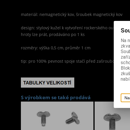
materiál: nemagnetický kov, šroubek magnetický kov
design: stylový kužel k vytvoření rockerského outfitu, o
Sou
hroty lze prát, prodáváno po 1 ks
Na 
zkva
rozměry: výška 0,5 cm, průměr 1 cm
Soub
zaří
tip: pro 100% pevnost spoje stačí před zašroubováním k
scho
Blok
zku
nabí
S výrobkem se také prodává
Na