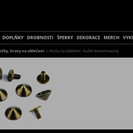
DOPLŇKY
DROBNOSTI
ŠPERKY
DEKORACE
MERCH
VYK
očky, hroty na oblečení
»
Hroty na oblečení - kužel staromosazný