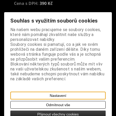
Cena s DPH:
390 Kč
Dodání dny:
skladem
Souhlas s využitím souborů cookies
ks
Koupit
Na našem webu pracujeme se soubory cookies,
které nám pomáhají zkvalitnit naše služby a
Tabulky velikostí: zde
personalizovat nabídky.
Soubory cookies si pamatují, co a jak ve svém
Výrobce:
import EU
prohlížeči na daném zařízení děláte. Díky tomu
Katalogové číslo:
DOSTNAHBPDA4842
webová stránka funguje podle vás a je schopná
Záruka (měsíců):
24
se přizpůsobit vašim preferencím.
Dotaz na výrobek
Blokování některých typů souborů může mít vliv
Tisk
na vaši uživatelskou zkušenost s naším webem,
materiál: polyester, kov
také nebudeme schopni poskytnout vám nabídku
na základě vašich preferencí.
design: působivý krajkový náhrdelník s řetízky a
korálky
Nastavení
rozměry: délka 34 cm
Odmítnout vše
Přijmout všechny cookies