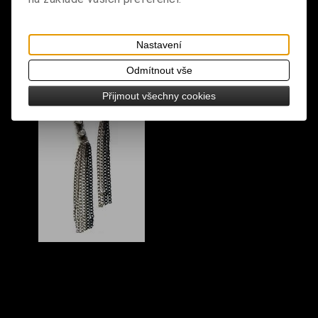
S výrobkem se také prodává
Nastavení
Odmítnout vše
Přijmout všechny cookies