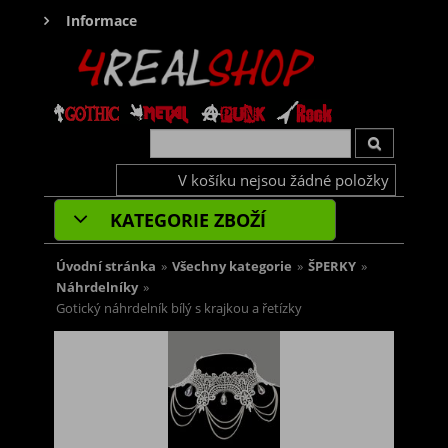
Informace
V košíku nejsou žádné položky
KATEGORIE ZBOŽÍ
Úvodní stránka
»
Všechny kategorie
»
ŠPERKY
»
Náhrdelníky
»
Gotický náhrdelník bílý s krajkou a řetízky