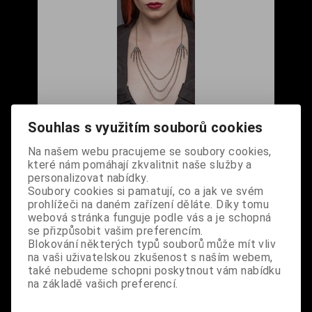
Gotický náhrdelník s kostlivcovými hnáty
Souhlas s využitím souborů cookies
stříbrný
Na našem webu pracujeme se soubory cookies,
Cena s DPH:
350 Kč
které nám pomáhají zkvalitnit naše služby a
personalizovat nabídky.
Soubory cookies si pamatují, co a jak ve svém
Dodání dny:
skladem
prohlížeči na daném zařízení děláte. Díky tomu
ks
webová stránka funguje podle vás a je schopná
Koupit
se přizpůsobit vašim preferencím.
Blokování některých typů souborů může mít vliv
Tabulky velikostí: zde
na vaši uživatelskou zkušenost s naším webem,
Výrobce:
import DE
také nebudeme schopni poskytnout vám nabídku
Katalogové číslo:
DOQDNAHBPDA4765
na základě vašich preferencí.
Záruka (měsíců):
24
Dotaz na výrobek