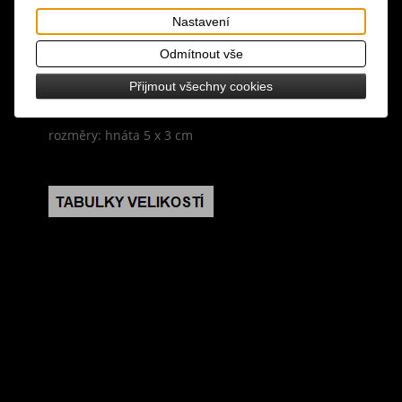
Tisk
Nastavení
materiál: kov
Odmítnout vše
design: výrazný náhrdelník stříbrné barvy ve tvaru
Přijmout všechny cookies
kostlivcových hnát s řetízky
rozměry: hnáta 5 x 3 cm