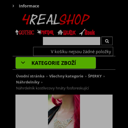
Informace
V košíku nejsou žádné položky
KATEGORIE ZBOŽÍ
Úvodní stránka
»
Všechny kategorie
»
ŠPERKY
»
Náhrdelníky
»
Náhrdelník kostlivcovy hnáty fosforeskující