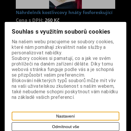
Náhrdelník kostlivcovy hnáty fosforeskující
Cena s DPH:
260 Kč
Souhlas s využitím souborů cookies
Dodání dny:
skladem
Na našem webu pracujeme se soubory cookies,
které nám pomáhají zkvalitnit naše služby a
ks
Koupit
personalizovat nabídky.
Soubory cookies si pamatují, co a jak ve svém
Tabulky velikostí: zde
prohlížeči na daném zařízení děláte. Díky tomu
Výrobce:
import DE
webová stránka funguje podle vás a je schopná
Katalogové číslo:
DOMBNAHBPDA3994
se přizpůsobit vašim preferencím.
Záruka (měsíců):
24
Blokování některých typů souborů může mít vliv
Dotaz na výrobek
na vaši uživatelskou zkušenost s naším webem,
Tisk
také nebudeme schopni poskytnout vám nabídku
na základě vašich preferencí.
materiál: plast, kov
design: výrazný náhrdelník ve tvaru kostlivcových
Nastavení
hnát, svítící ve tmě
Odmítnout vše