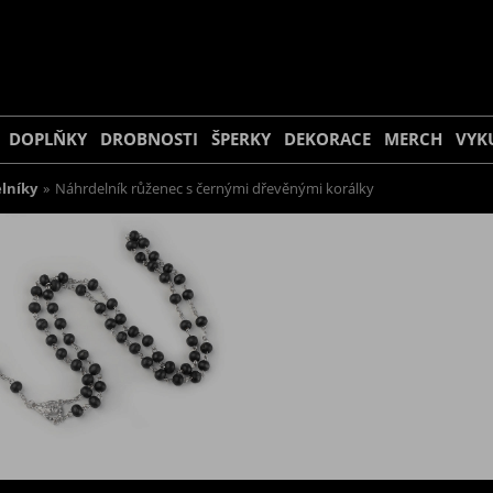
DOPLŇKY
DROBNOSTI
ŠPERKY
DEKORACE
MERCH
VYK
lníky
»
Náhrdelník růženec s černými dřevěnými korálky