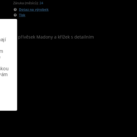
Záruka (měsíců):
24
Dotaz na výrobek
Tisk
 části je přívěsek Madony a křížek s detailním
ají
ém
e
skou
 vám