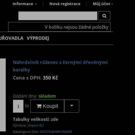
Informace
Nová registrace
Můj účet
V košíku nejsou žádné položky
UŘOVADLA
VÝPRODEJ
Náhrdelník růženec s černými dřevěnými
korálky
Cena s DPH:
350 Kč
Dodání dny:
skladem
ks
Koupit
Tabulky velikostí: zde
Výrobce:
import EU
Katalogové číslo:
DOSTNAHBPUS6394