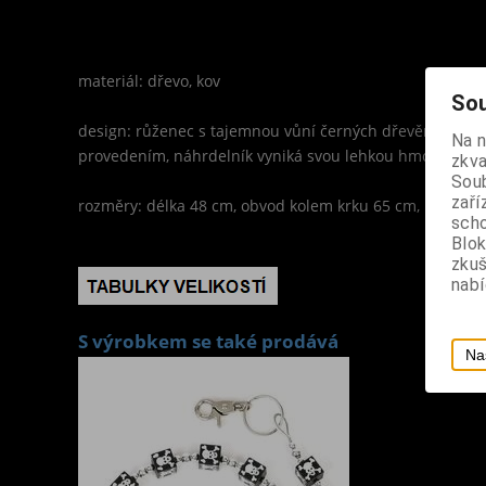
materiál: dřevo, kov
Sou
design: růženec s tajemnou vůní černých dřevěných korálk
Na 
provedením, náhrdelník vyniká svou lehkou hmotností
zkva
Soub
zaří
rozměry: délka 48 cm, obvod kolem krku 65 cm, křížek 2,
scho
Blok
zku
nabí
S výrobkem se také prodává
Na