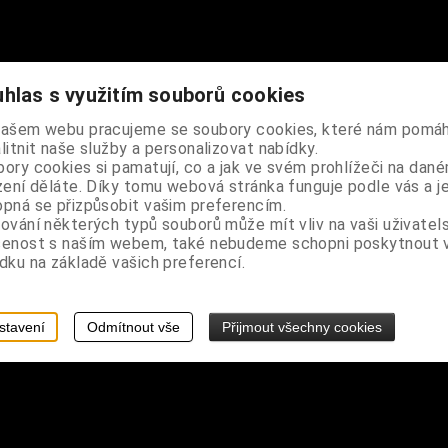
hlas s využitím souborů cookies
ů, horní část je rozdělená na 5 skupin po deseti korálcích, v dolní
našem webu pracujeme se soubory cookies, které nám pomáh
litnit naše služby a personalizovat nabídky.
ory cookies si pamatují, co a jak ve svém prohlížeči na dan
zení děláte. Díky tomu webová stránka funguje podle vás a j
2 x 3,8 cm
pná se přizpůsobit vašim preferencím.
ování některých typů souborů může mít vliv na vaši uživatel
šenost s naším webem, také nebudeme schopni poskytnout
dku na základě vašich preferencí.
stavení
Odmítnout vše
Přijmout všechny cookies