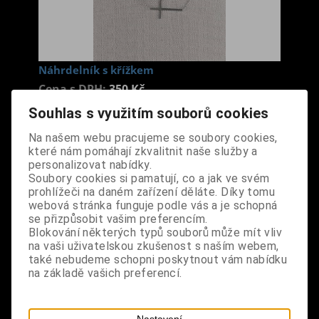
Náhrdelník s křížkem
Cena s DPH:
350 Kč
Souhlas s využitím souborů cookies
Dodání dny:
skladem
Na našem webu pracujeme se soubory cookies,
které nám pomáhají zkvalitnit naše služby a
ks
Koupit
personalizovat nabídky.
Soubory cookies si pamatují, co a jak ve svém
Tabulky velikostí: zde
prohlížeči na daném zařízení děláte. Díky tomu
Výrobce:
import EU
webová stránka funguje podle vás a je schopná
Katalogové číslo:
DOSTNAHBPUS6981
se přizpůsobit vašim preferencím.
Blokování některých typů souborů může mít vliv
Záruka (měsíců):
24
na vaši uživatelskou zkušenost s naším webem,
Dotaz na výrobek
také nebudeme schopni poskytnout vám nabídku
Tisk
na základě vašich preferencí.
materiál: nerezová ocel
design: jednoduchý náhrdelník s křížkem, který je
Nastavení