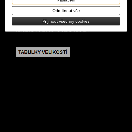
zavěšen v horizontální poloze, křížek má vysoký
lesk, zapínání na karabinku a prodlužovací řetízek
Odmítnout vše
Přijmout všechny cookies
rozměry: délka 44,5 cm + 5 cm prodlužovací
řetízek, šířka 0,1 cm, křížek 2 x 3,5 cm