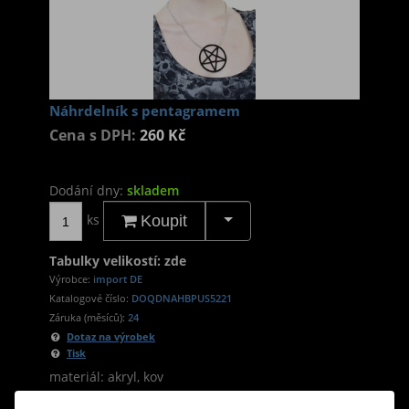
Náhrdelník s pentagramem
Cena s DPH:
260 Kč
Dodání dny:
skladem
ks
Koupit
Tabulky velikostí: zde
Výrobce:
import DE
Katalogové číslo:
DOQDNAHBPUS5221
Záruka (měsíců):
24
Dotaz na výrobek
Tisk
materiál: akryl, kov