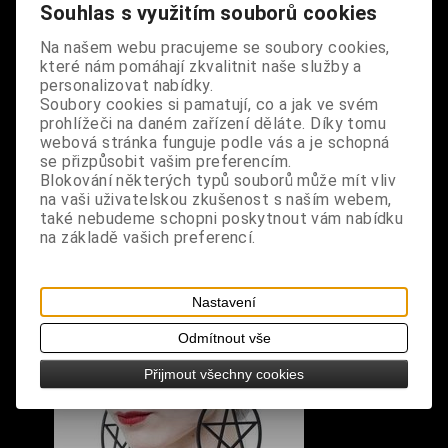
Souhlas s využitím souborů cookies
design: stylový náhrdelník s pentagramem
Na našem webu pracujeme se soubory cookies,
rozměry: obvod kolem krku 53 cm, pentagram
které nám pomáhají zkvalitnit naše služby a
průměr 6 cm, tloušťka 0,2 cm
personalizovat nabídky.
Soubory cookies si pamatují, co a jak ve svém
prohlížeči na daném zařízení děláte. Díky tomu
webová stránka funguje podle vás a je schopná
se přizpůsobit vašim preferencím.
Blokování některých typů souborů může mít vliv
na vaši uživatelskou zkušenost s naším webem,
S výrobkem se také prodává
také nebudeme schopni poskytnout vám nabídku
na základě vašich preferencí.
Nastavení
Odmítnout vše
Přijmout všechny cookies