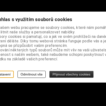
hlas s využitím souborů cookies
nkem s Pannou Marií, po jeho obvodu jsou rozmístěné tři skupiny p
našem webu pracujeme se soubory cookies, které nám pomáh
 a prodlužovací řetízek
litnit naše služby a personalizovat nabídky.
ory cookies si pamatují, co a jak ve svém prohlížeči na dan
a 0,3 cm, ozdoba cca 1 x 1,5 cm
zení děláte. Díky tomu webová stránka funguje podle vás a j
pná se přizpůsobit vašim preferencím.
ování některých typů souborů může mít vliv na vaši uživatel
šenost s naším webem, také nebudeme schopni poskytnout
dku na základě vašich preferencí.
stavení
Odmítnout vše
Přijmout všechny cookies