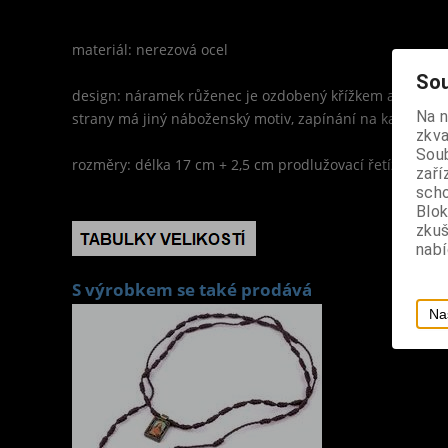
materiál: nerezová ocel
Sou
design: náramek růženec je ozdobený křížkem a medailo
Na 
strany má jiný náboženský motiv, zapínání na karabinku
zkva
Soub
rozměry: délka 17 cm + 2,5 cm prodlužovací řetízek, šířk
zaří
scho
Blok
zku
nabí
S výrobkem se také prodává
Na