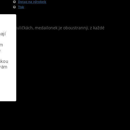
Dotaz na výrobek
Tisk
o pěti kuličkách, medailonek je oboustranný, z každé
ají
ém
e
skou
 vám