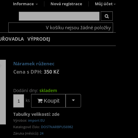
Informace
Nová registrace
Můj účet
V košíku nejsou žádné položky
UŘOVADLA
VÝPRODEJ
Náramek růženec
Cena s DPH:
350 Kč
Dodání dny:
skladem
ks
Koupit
Tabulky velikostí: zde
Výrobce:
import EU
Katalogové číslo:
DOSTNARBPUS6982
Záruka (měsíců):
24