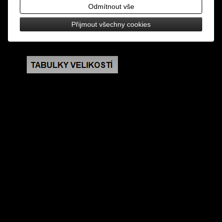
Odmítnout vše
rozměry: délka včetně afroháčku 3 cm, lebka 1,5 x
Přijmout všechny cookies
1,4 cm