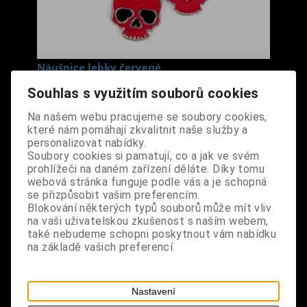
Náušnice lebky červené
Cena s DPH:
180 Kč
Souhlas s využitím souborů cookies
Na našem webu pracujeme se soubory cookies,
Dodání dny:
skladem
které nám pomáhají zkvalitnit naše služby a
personalizovat nabídky.
ks
Koupit
Soubory cookies si pamatují, co a jak ve svém
prohlížeči na daném zařízení děláte. Díky tomu
Tabulky velikostí: zde
webová stránka funguje podle vás a je schopná
se přizpůsobit vašim preferencím.
Výrobce:
import DE
Blokování některých typů souborů může mít vliv
Katalogové číslo:
DOMBNAUBPDA7177
na vaši uživatelskou zkušenost s naším webem,
Záruka (měsíců):
24
také nebudeme schopni poskytnout vám nabídku
Dotaz na výrobek
na základě vašich preferencí.
Tisk
materiál: kov
Nastavení
design: náušnice ve tvaru lebky (2 ks)