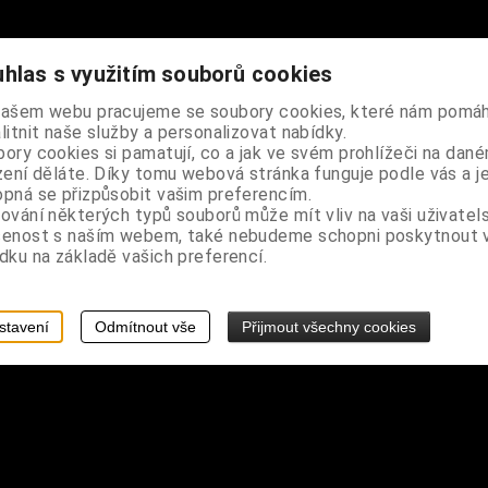
hlas s využitím souborů cookies
našem webu pracujeme se soubory cookies, které nám pomáh
amínky a bezpečnostním uzávěrem
litnit naše služby a personalizovat nabídky.
ory cookies si pamatují, co a jak ve svém prohlížeči na dan
zení děláte. Díky tomu webová stránka funguje podle vás a j
pná se přizpůsobit vašim preferencím.
ování některých typů souborů může mít vliv na vaši uživatel
šenost s naším webem, také nebudeme schopni poskytnout
dku na základě vašich preferencí.
stavení
Odmítnout vše
Přijmout všechny cookies