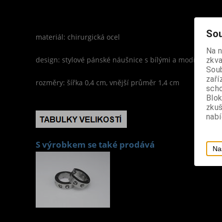
Sou
materiál: chirurgická ocel
Na 
design: stylové pánské náušnice s bílými a modrými k
zkva
Soub
zaří
rozměry: šířka 0,4 cm, vnější průměr 1,4 cm
scho
Blok
zku
nabí
S výrobkem se také prodává
Na