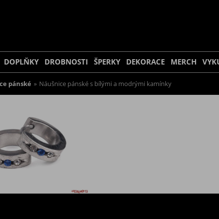
DOPLŇKY
DROBNOSTI
ŠPERKY
DEKORACE
MERCH
VYK
ce pánské
»
Náušnice pánské s bílými a modrými kamínky