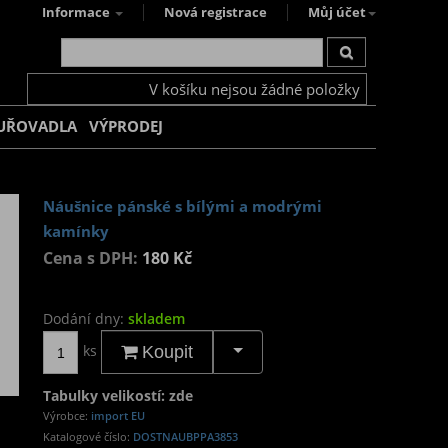
Informace
Nová registrace
Můj účet
V košíku nejsou žádné položky
UŘOVADLA
VÝPRODEJ
Náušnice pánské s bílými a modrými
kamínky
Cena s DPH:
180 Kč
Dodání dny:
skladem
ks
Koupit
Tabulky velikostí: zde
Výrobce:
import EU
Katalogové číslo:
DOSTNAUBPPA3853