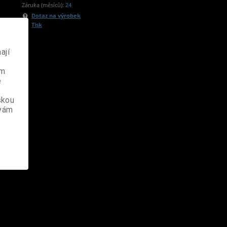
Záruka (měsíců):
24
Dotaz na výrobek
Tisk
ají
ém
e
skou
 vám