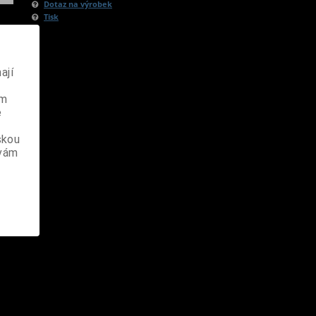
Dotaz na výrobek
Tisk
ají
ém
e
skou
 vám