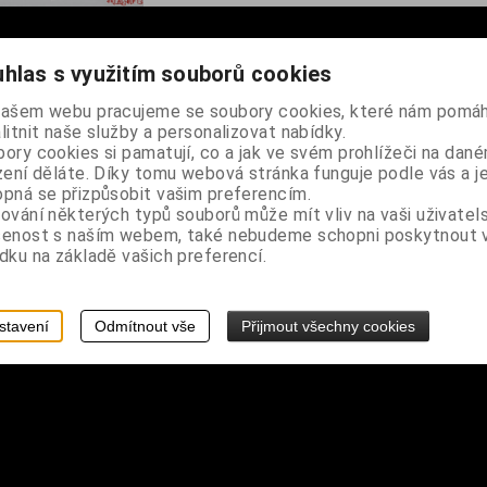
hlas s využitím souborů cookies
ezpečnostním uzávěrem
našem webu pracujeme se soubory cookies, které nám pomáh
litnit naše služby a personalizovat nabídky.
ory cookies si pamatují, co a jak ve svém prohlížeči na dan
zení děláte. Díky tomu webová stránka funguje podle vás a j
pná se přizpůsobit vašim preferencím.
ování některých typů souborů může mít vliv na vaši uživatel
šenost s naším webem, také nebudeme schopni poskytnout
dku na základě vašich preferencí.
stavení
Odmítnout vše
Přijmout všechny cookies