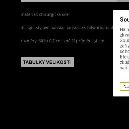
materiál: chirurgická ocel
Sou
design: stylové pánské náušnice s bílými kamínky a b
Na 
zkva
Soub
rozměry: šířka 0,7 cm, vnější průměr 1,4 cm
zaří
scho
Blok
zku
nabí
Na