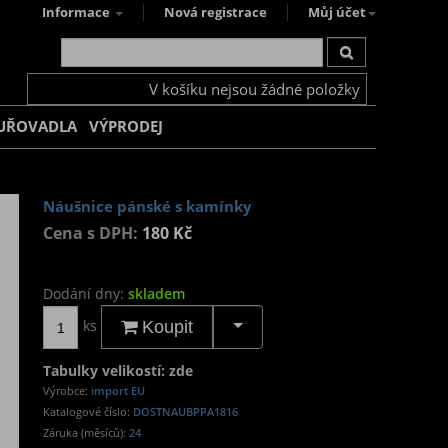
Informace
Nová registrace
Můj účet
V košíku nejsou žádné položky
UŘOVADLA
VÝPRODEJ
Náušnice pánské s kamínky
Cena s DPH:
180 Kč
Dodání dny:
skladem
ks
Koupit
Tabulky velikostí: zde
Výrobce:
import EU
Katalogové číslo:
DOSTNAUBPPA1816
Záruka (měsíců):
24