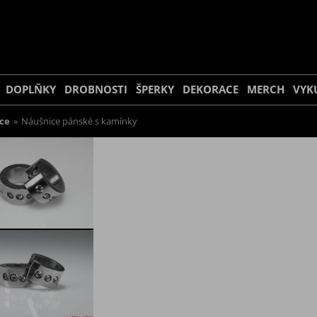
DOPLŇKY
DROBNOSTI
ŠPERKY
DEKORACE
MERCH
VYK
ce
»
Náušnice pánské s kamínky