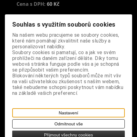
Cena s DPH:
60 Kč
Dodání dny:
skladem
Souhlas s využitím souborů cookies
ks
Koupit
Na našem webu pracujeme se soubory cookies,
které nám pomáhají zkvalitnit naše služby a
Tabulky velikostí: zde
personalizovat nabídky.
Soubory cookies si pamatují, co a jak ve svém
Výrobce:
import EU
prohlížeči na daném zařízení děláte. Díky tomu
Katalogové číslo:
DOSTPRIBPUS6117
webová stránka funguje podle vás a je schopná
Záruka (měsíců):
24
se přizpůsobit vašim preferencím.
Dotaz na výrobek
Blokování některých typů souborů může mít vliv
Tisk
na vaši uživatelskou zkušenost s naším webem,
materiál: kov
také nebudeme schopni poskytnout vám nabídku
na základě vašich preferencí.
design: precizně propracovaný přívěsek anděla s
vločkami a svatozáří, 1 ks v balení
Nastavení
rozměry: výška 2,7 cm, šířka 2,8 cm
Odmítnout vše
Přijmout všechny cookies