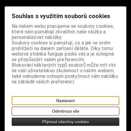
Dodání dny:
skladem
Souhlas s využitím souborů cookies
ks
Koupit
Na našem webu pracujeme se soubory cookies,
které nám pomáhají zkvalitnit naše služby a
Tabulky velikostí: zde
personalizovat nabídky.
Výrobce:
import EU
Soubory cookies si pamatují, co a jak ve svém
prohlížeči na daném zařízení děláte. Díky tomu
Katalogové číslo:
DOSTPRIBPUS1826
webová stránka funguje podle vás a je schopná
Záruka (měsíců):
24
se přizpůsobit vašim preferencím.
Dotaz na výrobek
Blokování některých typů souborů může mít vliv
Tisk
na vaši uživatelskou zkušenost s naším webem,
materiál: kov
také nebudeme schopni poskytnout vám nabídku
na základě vašich preferencí.
design: malý přívěsek, 1 ks v balení
rozměry: výška 2 cm, šířka 1 cm
Nastavení
Odmítnout vše
Přijmout všechny cookies