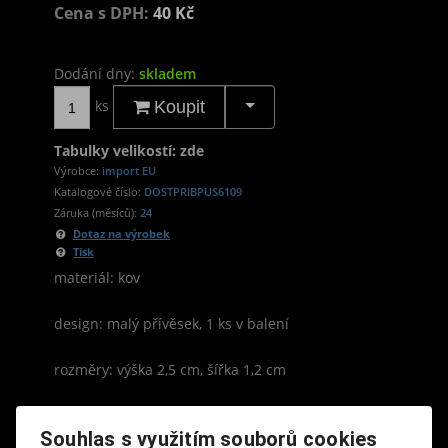
Cena s DPH:
40 Kč
Dodání dny:
skladem
ks
Koupit
Tabulky velikostí: zde
Výrobce:
import EU
Katalogové číslo:
DOSTPRIBPUS6109
Záruka (měsíců):
24
Dotaz na výrobek
Tisk
materiál: kov
design: malý přívěsek, 1 ks v balení
rozměry: výška 2,5 cm, šířka 1,2 cm
Souhlas s využitím souborů cookies