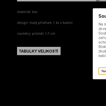
materiál: kov
Sou
design: malý přívěsek, 1 ks v balení
Na 
zkva
Soub
rozměry: průměr 1,7 cm
zaří
scho
Blok
zku
nabí
Na