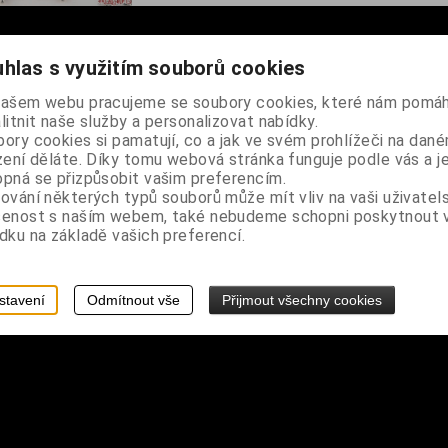
hlas s využitím souborů cookies
našem webu pracujeme se soubory cookies, které nám pomáh
litnit naše služby a personalizovat nabídky.
ory cookies si pamatují, co a jak ve svém prohlížeči na dan
zení děláte. Díky tomu webová stránka funguje podle vás a j
pná se přizpůsobit vašim preferencím.
ování některých typů souborů může mít vliv na vaši uživatel
šenost s naším webem, také nebudeme schopni poskytnout
dku na základě vašich preferencí.
stavení
Odmítnout vše
Přijmout všechny cookies