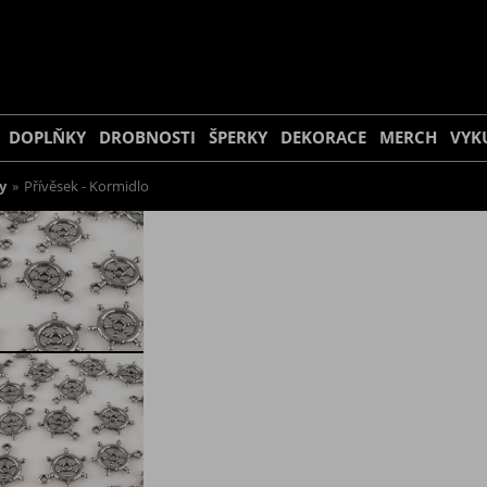
DOPLŇKY
DROBNOSTI
ŠPERKY
DEKORACE
MERCH
VYK
y
»
Přívěsek - Kormidlo