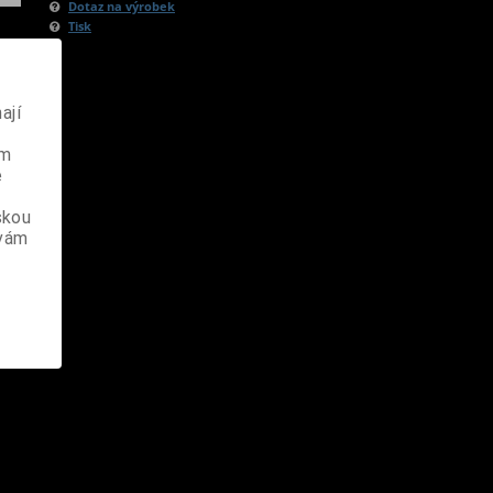
Dotaz na výrobek
Tisk
ají
ém
e
skou
 vám