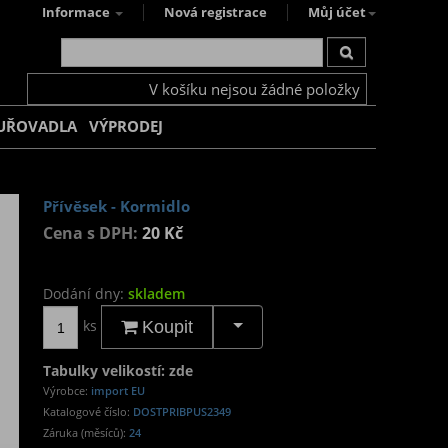
Informace
Nová registrace
Můj účet
V košíku nejsou žádné položky
UŘOVADLA
VÝPRODEJ
Přívěsek - Kormidlo
Cena s DPH:
20 Kč
Dodání dny:
skladem
ks
Koupit
Tabulky velikostí: zde
Výrobce:
import EU
Katalogové číslo:
DOSTPRIBPUS2349
Záruka (měsíců):
24