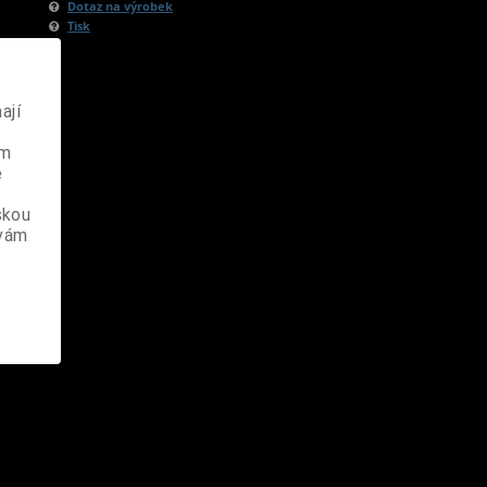
Dotaz na výrobek
Tisk
ají
ém
e
skou
 vám