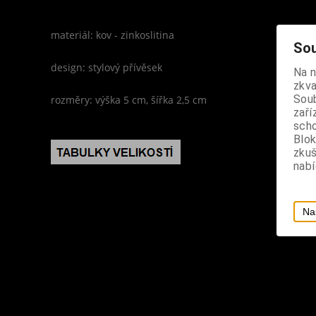
materiál: kov - zinkoslitina
Sou
design: stylový přívěsek
Na 
zkva
Soub
rozměry: výška 5 cm, šířka 2,5 cm
zaří
scho
Blok
zku
nabí
Na