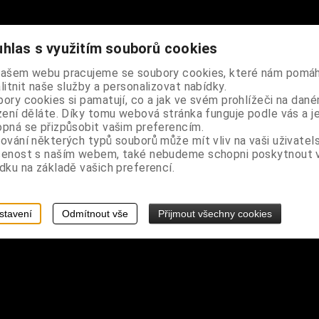
hlas s využitím souborů cookies
našem webu pracujeme se soubory cookies, které nám pomáh
litnit naše služby a personalizovat nabídky.
ory cookies si pamatují, co a jak ve svém prohlížeči na dan
zení děláte. Díky tomu webová stránka funguje podle vás a j
pná se přizpůsobit vašim preferencím.
ování některých typů souborů může mít vliv na vaši uživatel
šenost s naším webem, také nebudeme schopni poskytnout
dku na základě vašich preferencí.
stavení
Odmítnout vše
Přijmout všechny cookies