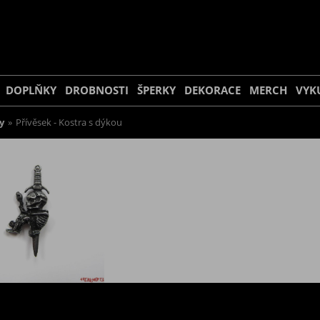
DOPLŇKY
DROBNOSTI
ŠPERKY
DEKORACE
MERCH
VYK
y
»
Přívěsek - Kostra s dýkou