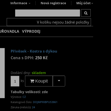
Informace
Nová registrace
Můj účet
V košíku nejsou žádné položky
UŘOVADLA
VÝPRODEJ
Přívěsek - Kostra s dýkou
Cena s DPH:
250 Kč
Dodání dny:
skladem
ks
Koupit
Tabulky velikostí: zde
Výrobce:
CZ
Katalogové číslo:
DOJMPRIBPUS3861
Záruka (měsíců):
24