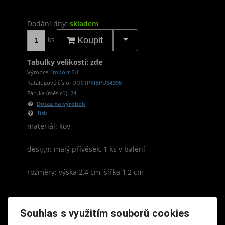
Dodání dny:
skladem
ks
Koupit
Tabulky velikostí: zde
Výrobce:
import EU
Katalogové číslo:
DOSTPRIBPUS4396
Záruka (měsíců):
24
Dotaz na výrobek
Tisk
materiál: kov
design: malý přívěsek, 1 ks v balení
rozměry: výška 2,4 cm, šířka 1,2 cm
Souhlas s využitím souborů cookies