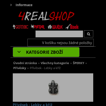
Informace
V košíku nejsou žádné položky
KATEGORIE ZBOŽÍ
Úvodní stránka
»
Všechny kategorie
»
ŠPERKY
»
Přívěsky
»
Přívěsek - Lebky a kříž
Přívěsek - Lebky a kříž