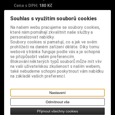
Cena s DPH:
180 Kč
Souhlas s využitím souborů cookies
Dodání dny:
skladem
Na našem webu pracujeme se soubory cookies,
ks
Koupit
které nám pomáhají zkvalitnit naše služby a
personalizovat nabídky.
Tabulky velikostí: zde
Soubory cookies si pamatují, co a jak ve svém
Výrobce:
CZ
prohlížeči na daném zařízení děláte. Díky tomu
Katalogové číslo:
DOJMPRIBPUS3835
webová stránka funguje podle vás a je schopná
se přizpůsobit vašim preferencím.
Záruka (měsíců):
24
Blokování některých typů souborů může mít vliv
Dotaz na výrobek
na vaši uživatelskou zkušenost s naším webem,
Tisk
také nebudeme schopni poskytnout vám nabídku
materiál: kov - zinkoslitina
na základě vašich preferencí.
design: stylový přívěsek
Nastavení
rozměry: výška 2 cm, šířka 2 cm
Odmítnout vše
Přijmout všechny cookies