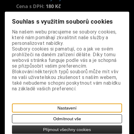
Cena s DPH:
180 Kč
Souhlas s využitím souborů cookies
Dodání dny:
skladem
Na našem webu pracujeme se soubory cookies,
ks
Koupit
které nám pomáhají zkvalitnit naše služby a
personalizovat nabídky.
Tabulky velikostí: zde
Soubory cookies si pamatují, co a jak ve svém
Výrobce:
CZ
prohlížeči na daném zařízení děláte. Díky tomu
Katalogové číslo:
DOJMPRIBPUS3837
webová stránka funguje podle vás a je schopná
se přizpůsobit vašim preferencím.
Záruka (měsíců):
24
Blokování některých typů souborů může mít vliv
Dotaz na výrobek
na vaši uživatelskou zkušenost s naším webem,
Tisk
také nebudeme schopni poskytnout vám nabídku
materiál: kov - zinkoslitina
na základě vašich preferencí.
design: stylový přívěsek
Nastavení
rozměry: výška 2,2 cm, šířka 1,8 cm
Odmítnout vše
Přijmout všechny cookies