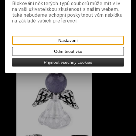
rozměry: průměr 1,5 cm
Blokování některých typů souborů může mít vliv
na vaši uživatelskou zkušenost s naším webem,
Odkazy k výrobku
také nebudeme schopni poskytnout vám nabídku
na základě vašich preferencí.
Nastavení
S výrobkem se také prodává
Odmítnout vše
Přijmout všechny cookies