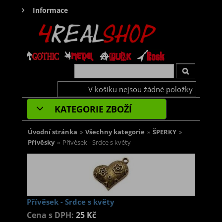
Informace
V košíku nejsou žádné položky
KATEGORIE ZBOŽÍ
Úvodní stránka
»
Všechny kategorie
»
ŠPERKY
»
Přívěsky
»
Přívěsek - Srdce s květy
Přívěsek - Srdce s květy
Cena s DPH:
25 Kč