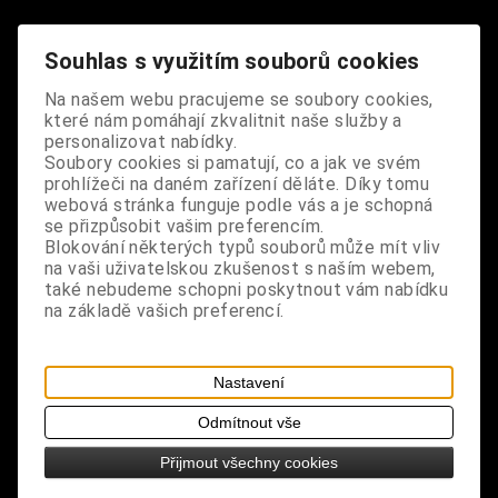
Dodání dny:
skladem
Souhlas s využitím souborů cookies
ks
Koupit
Na našem webu pracujeme se soubory cookies,
které nám pomáhají zkvalitnit naše služby a
Tabulky velikostí: zde
personalizovat nabídky.
Výrobce:
import EU
Soubory cookies si pamatují, co a jak ve svém
prohlížeči na daném zařízení děláte. Díky tomu
Katalogové číslo:
DOSTPRIBPUS2355
webová stránka funguje podle vás a je schopná
Záruka (měsíců):
24
se přizpůsobit vašim preferencím.
Dotaz na výrobek
Blokování některých typů souborů může mít vliv
Tisk
na vaši uživatelskou zkušenost s naším webem,
materiál: kov
také nebudeme schopni poskytnout vám nabídku
na základě vašich preferencí.
design: větší přívěsek, 1 ks v balení
rozměry: výška 2,5 cm, šířka 2,5 cm
Nastavení
Odmítnout vše
Přijmout všechny cookies