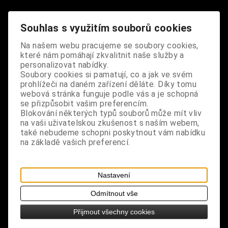
Dodání dny:
skladem
Souhlas s využitím souborů cookies
ks
Koupit
Na našem webu pracujeme se soubory cookies,
které nám pomáhají zkvalitnit naše služby a
Tabulky velikostí: zde
personalizovat nabídky.
Výrobce:
import EU
Soubory cookies si pamatují, co a jak ve svém
prohlížeči na daném zařízení děláte. Díky tomu
Katalogové číslo:
DOSTPRIBPUS2360
webová stránka funguje podle vás a je schopná
Záruka (měsíců):
24
se přizpůsobit vašim preferencím.
Dotaz na výrobek
Blokování některých typů souborů může mít vliv
Tisk
na vaši uživatelskou zkušenost s naším webem,
materiál: kov
také nebudeme schopni poskytnout vám nabídku
na základě vašich preferencí.
design: větší přívěsek, 1 ks v balení
rozměry: výška 3 cm, šířka 3,7 cm
Nastavení
Odmítnout vše
Přijmout všechny cookies