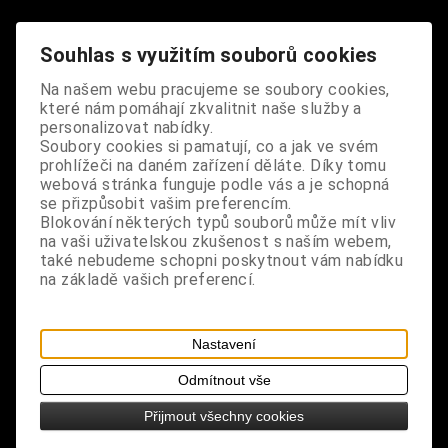
Dodání dny:
skladem
Souhlas s využitím souborů cookies
ks
Koupit
Na našem webu pracujeme se soubory cookies,
které nám pomáhají zkvalitnit naše služby a
Tabulky velikostí: zde
personalizovat nabídky.
Výrobce:
import EU
Soubory cookies si pamatují, co a jak ve svém
prohlížeči na daném zařízení děláte. Díky tomu
Katalogové číslo:
DOSTPRIBPUS2350
webová stránka funguje podle vás a je schopná
Záruka (měsíců):
24
se přizpůsobit vašim preferencím.
Dotaz na výrobek
Blokování některých typů souborů může mít vliv
Tisk
na vaši uživatelskou zkušenost s naším webem,
materiál: kov
také nebudeme schopni poskytnout vám nabídku
na základě vašich preferencí.
design: malý přívěsek, 1 ks v balení
rozměry: výška 1,2 cm, šířka 1,2 cm
Nastavení
Odmítnout vše
Přijmout všechny cookies