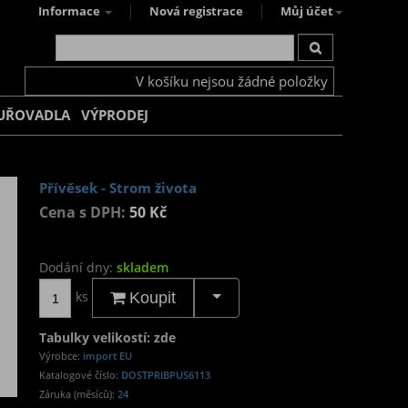
Informace
Nová registrace
Můj účet
V košíku nejsou žádné položky
UŘOVADLA
VÝPRODEJ
Přívěsek - Strom života
Cena s DPH:
50 Kč
Dodání dny:
skladem
ks
Koupit
Tabulky velikostí: zde
Výrobce:
import EU
Katalogové číslo:
DOSTPRIBPUS6113
Záruka (měsíců):
24