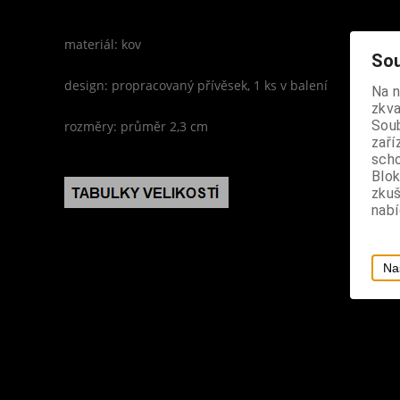
materiál: kov
Sou
design: propracovaný přívěsek, 1 ks v balení
Na 
zkva
Soub
rozměry: průměr 2,3 cm
zaří
scho
Blok
zku
nabí
Na