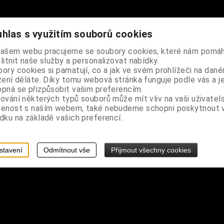
hlas s využitím souborů cookies
našem webu pracujeme se soubory cookies, které nám pomáh
litnit naše služby a personalizovat nabídky.
ory cookies si pamatují, co a jak ve svém prohlížeči na dan
zení děláte. Díky tomu webová stránka funguje podle vás a j
pná se přizpůsobit vašim preferencím.
ování některých typů souborů může mít vliv na vaši uživatel
šenost s naším webem, také nebudeme schopni poskytnout
dku na základě vašich preferencí.
stavení
Odmítnout vše
Přijmout všechny cookies