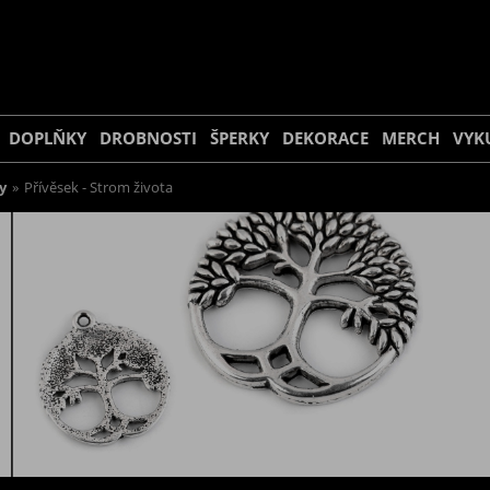
DOPLŇKY
DROBNOSTI
ŠPERKY
DEKORACE
MERCH
VYK
y
»
Přívěsek - Strom života