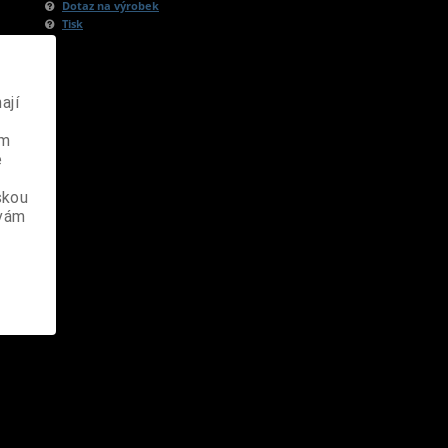
Dotaz na výrobek
Tisk
ají
ém
e
skou
 vám