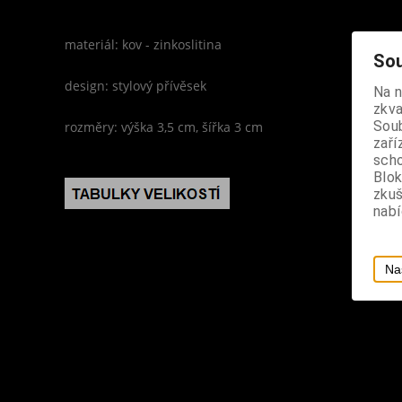
materiál: kov - zinkoslitina
Sou
design: stylový přívěsek
Na 
zkva
Soub
rozměry: výška 3,5 cm, šířka 3 cm
zaří
scho
Blok
zku
nabí
Na