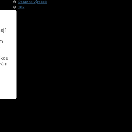
Dotaz na výrobek
Tisk
ají
ém
e
skou
 vám