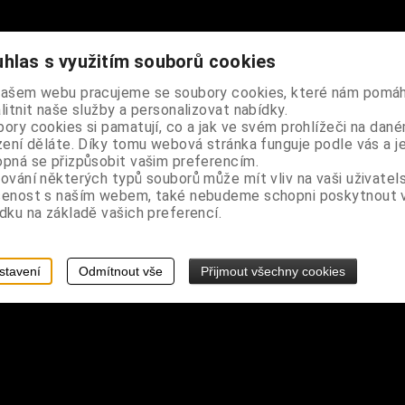
hlas s využitím souborů cookies
našem webu pracujeme se soubory cookies, které nám pomáh
litnit naše služby a personalizovat nabídky.
ory cookies si pamatují, co a jak ve svém prohlížeči na dan
zení děláte. Díky tomu webová stránka funguje podle vás a j
pná se přizpůsobit vašim preferencím.
ování některých typů souborů může mít vliv na vaši uživatel
šenost s naším webem, také nebudeme schopni poskytnout
dku na základě vašich preferencí.
stavení
Odmítnout vše
Přijmout všechny cookies