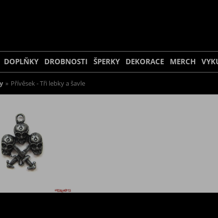
DOPLŇKY
DROBNOSTI
ŠPERKY
DEKORACE
MERCH
VYK
y
»
Přívěsek - Tři lebky a šavle