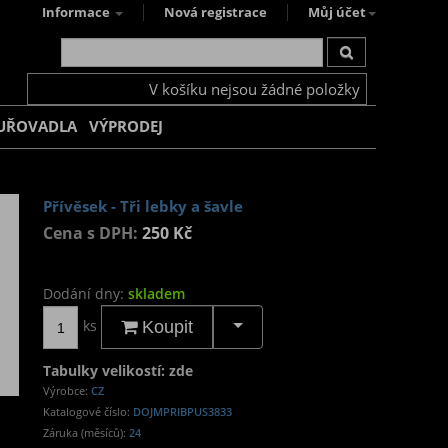
Informace
Nová registrace
Můj účet
V košíku nejsou žádné položky
UŘOVADLA
VÝPRODEJ
Přívěsek - Tři lebky a šavle
Cena s DPH:
250 Kč
Dodání dny:
skladem
ks
Koupit
Tabulky velikostí: zde
Výrobce:
CZ
Katalogové číslo:
DOJMPRIBPUS3833
Záruka (měsíců):
24