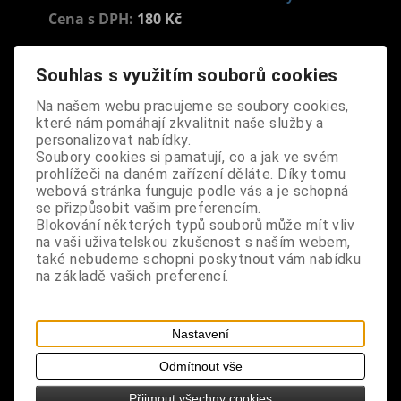
Cena s DPH:
180 Kč
Souhlas s využitím souborů cookies
Dodání dny:
skladem
ks
Koupit
Na našem webu pracujeme se soubory cookies,
které nám pomáhají zkvalitnit naše služby a
personalizovat nabídky.
Tabulky velikostí: zde
Soubory cookies si pamatují, co a jak ve svém
Výrobce:
CZ
prohlížeči na daném zařízení děláte. Díky tomu
Katalogové číslo:
DOJMPRIBPUS4076
webová stránka funguje podle vás a je schopná
Záruka (měsíců):
24
se přizpůsobit vašim preferencím.
Dotaz na výrobek
Blokování některých typů souborů může mít vliv
Tisk
na vaši uživatelskou zkušenost s naším webem,
materiál: kov - zinkoslitina
také nebudeme schopni poskytnout vám nabídku
na základě vašich preferencí.
design: měsíční znamení Váhy potěší všechny,
kteří se narodili mezi 23.9.-23.10.
Nastavení
rozměry: průměr 2,4 cm
Odmítnout vše
Přijmout všechny cookies