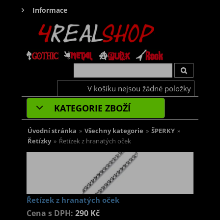
Informace
V košíku nejsou žádné položky
KATEGORIE ZBOŽÍ
Úvodní stránka
»
Všechny kategorie
»
ŠPERKY
»
Řetízky
»
Řetízek z hranatých oček
Řetízek z hranatých oček
Cena s DPH:
290 Kč