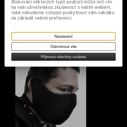
Blokování některých typů souborů může mít vliv
na vaši uživatelskou zkušenost s naším webem,
S výrobkem se také prodává
také nebudeme schopni poskytnout vám nabídku
na základě vašich preferencí.
Nastavení
Odmítnout vše
Přijmout všechny cookies