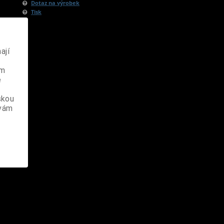
Dotaz na výrobek
Tisk
ají
ém
e
skou
 vám