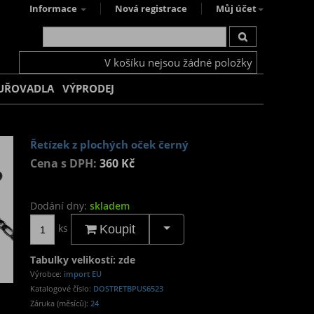
Informace
Nová registrace
Můj účet
V košíku nejsou žádné položky
UŘOVADLA
VÝPRODEJ
Řetízek z plochých oček černý
Cena s DPH:
360 Kč
Dodání dny:
skladem
ks
Koupit
Tabulky velikostí: zde
Výrobce:
import EU
Katalogové číslo:
DOSTRETBPUS6523
Záruka (měsíců):
24