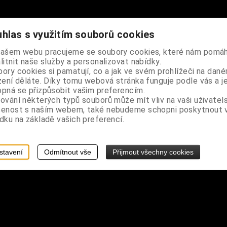
hlas s využitím souborů cookies
abinku
našem webu pracujeme se soubory cookies, které nám pomáh
litnit naše služby a personalizovat nabídky.
ory cookies si pamatují, co a jak ve svém prohlížeči na dan
a 0,45 cm
zení děláte. Díky tomu webová stránka funguje podle vás a j
pná se přizpůsobit vašim preferencím.
ování některých typů souborů může mít vliv na vaši uživatel
šenost s naším webem, také nebudeme schopni poskytnout
dku na základě vašich preferencí.
stavení
Odmítnout vše
Přijmout všechny cookies