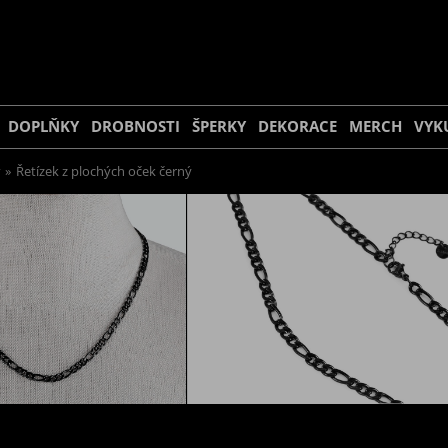
DOPLŇKY
DROBNOSTI
ŠPERKY
DEKORACE
MERCH
VYK
»
Řetízek z plochých oček černý