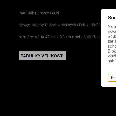
materiál: nerezová ocel
Sou
design: stylový řetízek z plochých oček, zapínání na kar
Na 
zkva
Soub
rozměry: délka 47 cm + 3,5 cm prodlužující řetízek, šířk
zaří
scho
Blok
zku
nabí
Na