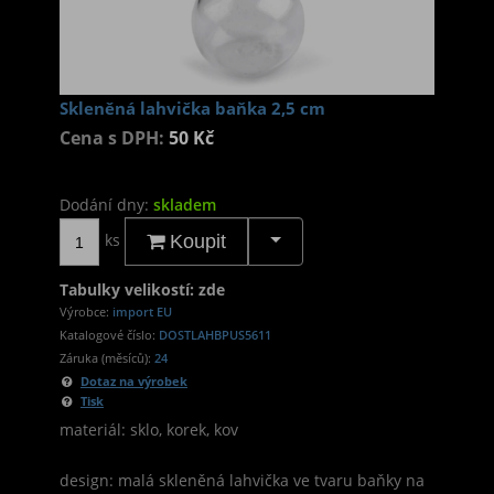
Skleněná lahvička baňka 2,5 cm
Cena s DPH:
50 Kč
Dodání dny:
skladem
ks
Koupit
Tabulky velikostí: zde
Výrobce:
import EU
Katalogové číslo:
DOSTLAHBPUS5611
Záruka (měsíců):
24
Dotaz na výrobek
Tisk
materiál: sklo, korek, kov
design: malá skleněná lahvička ve tvaru baňky na