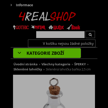
Informace
V košíku nejsou žádné položky
KATEGORIE ZBOŽÍ
Úvodní stránka
»
Všechny kategorie
»
ŠPERKY
»
Skleněné lahvičky
»
Skleněná lahvička baňka 2,5 cm