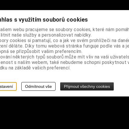
hlas s využitím souborů cookies
našem webu pracujeme se soubory cookies, které nám pomáh
litnit naše služby a personalizovat nabídky.
u magických šperků, vhodná na jakoukoli vaší neřest, hříšné požitky
ory cookies si pamatují, co a jak ve svém prohlížeči na dan
zení děláte. Díky tomu webová stránka funguje podle vás a j
a očko k zavěšení na šňůrku, doporučujeme korkovou zátku do hrdla 
pná se přizpůsobit vašim preferencím.
ování některých typů souborů může mít vliv na vaši uživatel
šenost s naším webem, také nebudeme schopni poskytnout
5 ml
dku na základě vašich preferencí.
stavení
Odmítnout vše
Přijmout všechny cookies