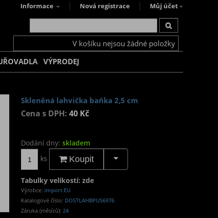
Informace
Nová registrace
Můj účet
V košíku nejsou žádné položky
UŘOVADLA
VÝPRODEJ
Skleněná lahvička baňka 2,5 cm
Cena s DPH:
40 Kč
Dodání dny:
skladem
ks
Koupit
Tabulky velikostí: zde
Výrobce:
import EU
Katalogové číslo:
DOSTLAHBPUS6976
Záruka (měsíců):
24