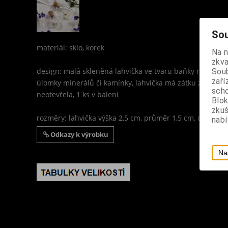
Sou
materiál: sklo, korek
Na 
zkva
design: malá skleněná lahvička ve tvaru baňky na příprav
Soub
zaří
úlomky minerálů či kamínky, lahvička má zátku z korku 
scho
neotevřela, 1 ks v balení
Blok
zku
rozměry: lahvička výška 2,5 cm, průměr 1,5 cm, objem 1,
nabí
Odkazy k výrobku
Na