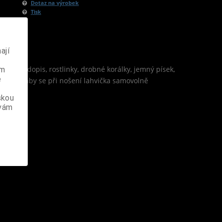
Dotaz na výrobek
Tisk
ají
, malý dopis, rostlinky, drobné korálky, jemný písek,
ém
e
vlepit, aby se při nošení lahvička samovolně
skou
 vám