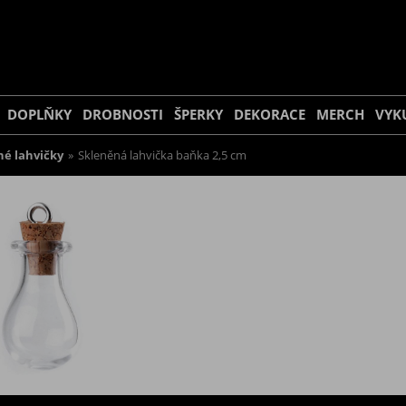
DOPLŇKY
DROBNOSTI
ŠPERKY
DEKORACE
MERCH
VYK
né lahvičky
»
Skleněná lahvička baňka 2,5 cm