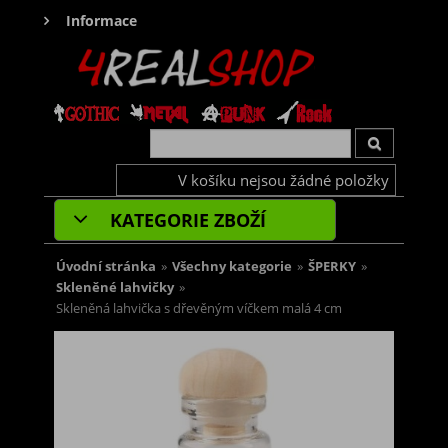
Informace
V košíku nejsou žádné položky
KATEGORIE ZBOŽÍ
Úvodní stránka
»
Všechny kategorie
»
ŠPERKY
»
Skleněné lahvičky
»
Skleněná lahvička s dřevěným víčkem malá 4 cm