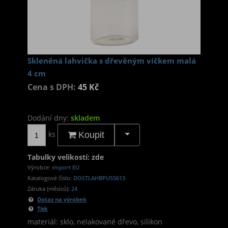
Skleněná lahvička s dřevěným víčkem malá
4 cm
Cena s DPH:
45 Kč
Dodání dny:
skladem
ks
Koupit
Tabulky velikostí: zde
Výrobce:
import EU
Katalogové číslo:
DOSTLAHBPUS5613
Záruka (měsíců):
24
Dotaz na výrobek
Tisk
materiál: sklo, nelakované dřevo, silikon