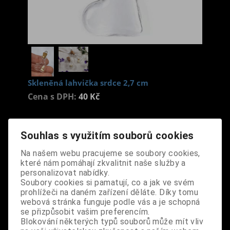
Skleněná lahvička srdce 2,7 cm
Cena s DPH:
40 Kč
Dodání dny:
skladem
Souhlas s využitím souborů cookies
ks
Koupit
Na našem webu pracujeme se soubory cookies,
které nám pomáhají zkvalitnit naše služby a
Tabulky velikostí: zde
personalizovat nabídky.
Výrobce:
import EU
Soubory cookies si pamatují, co a jak ve svém
Katalogové číslo:
DOSTLAHBPUS6978
prohlížeči na daném zařízení děláte. Díky tomu
Záruka (měsíců):
24
webová stránka funguje podle vás a je schopná
Dotaz na výrobek
se přizpůsobit vašim preferencím.
Tisk
Blokování některých typů souborů může mít vliv