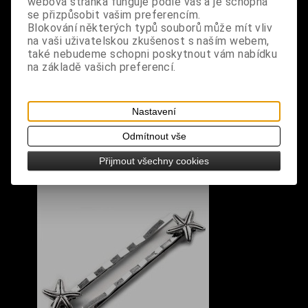
webová stránka funguje podle vás a je schopná
se přizpůsobit vašim preferencím.
Blokování některých typů souborů může mít vliv
na vaši uživatelskou zkušenost s naším webem,
také nebudeme schopni poskytnout vám nabídku
na základě vašich preferencí.
S výrobkem se také prodává
Nastavení
Odmítnout vše
Přijmout všechny cookies