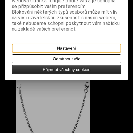
webová stránka funguje podle vás a je schopná
se přizpůsobit vašim preferencím.
Blokování některých typů souborů může mít vliv
na vaši uživatelskou zkušenost s naším webem,
také nebudeme schopni poskytnout vám nabídku
na základě vašich preferencí.
S výrobkem se také prodává
Nastavení
Odmítnout vše
Přijmout všechny cookies