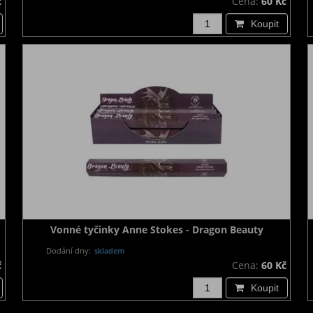
č
Cena:
60 Kč
Koupit
Vonné tyčinky Anne Stokes - Dragon Beauty
Dodání dny:
skladem
č
Cena:
60 Kč
Koupit