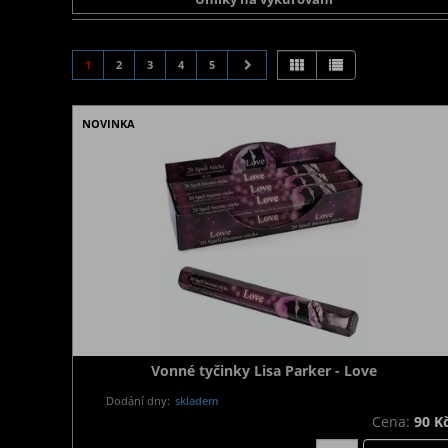
1
2
3
4
5
NOVINKA
Vonné tyčinky Lisa Parker - Love
Dodání dny:
skladem
Cena:
90 K