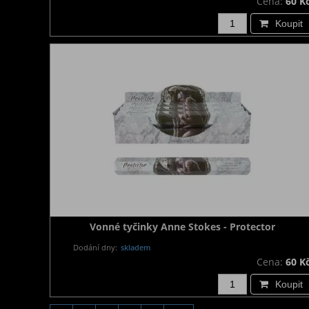
Cena:
60 K
Koupit
Vonné tyčinky Anne Stokes - Protector
Dodání dny:
skladem
Cena:
60 K
Koupit