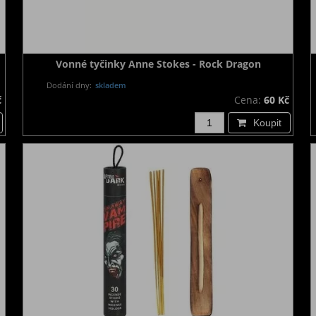
Vonné tyčinky Anne Stokes - Rock Dragon
Dodání dny:
skladem
č
Cena:
60 Kč
Koupit