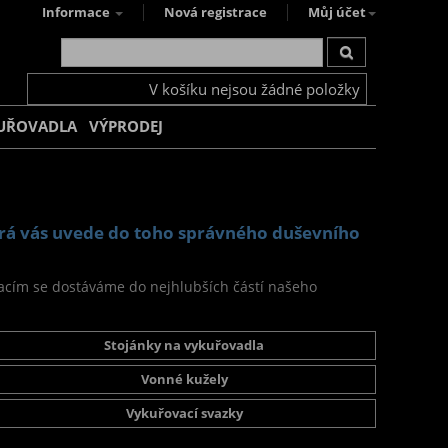
Informace
Nová registrace
Můj účet
V košíku nejsou žádné položky
UŘOVADLA
VÝPRODEJ
erá vás uvede do toho správného duševního
vibracím se dostáváme do nejhlubších částí našeho
Stojánky na vykuřovadla
Vonné kužely
Vykuřovací svazky