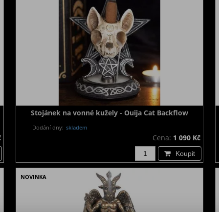
Stojánek na vonné kužely - Ouija Cat Backflow
Dodání dny:
skladem
č
Cena:
1 090 Kč
Koupit
NOVINKA