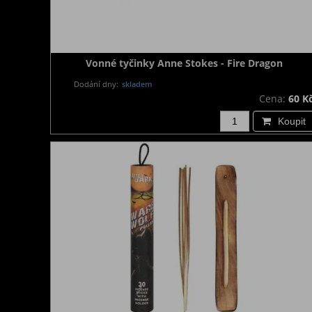
Vonné tyčinky Anne Stokes - Fire Dragon
Dodání dny:
skladem
Cena:
60 K
Koupit