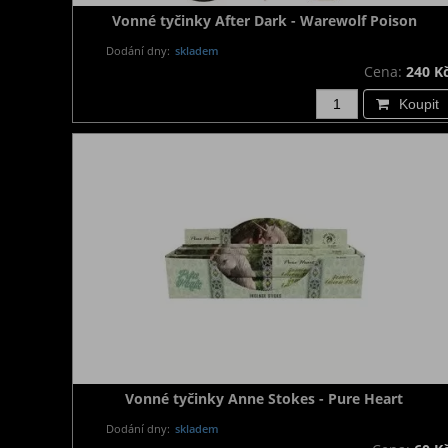
Vonné tyčinky After Dark - Warewolf Poison
Dodání dny:
skladem
Cena:
240 K
Koupit
Vonné tyčinky Anne Stokes - Pure Heart
Dodání dny:
skladem