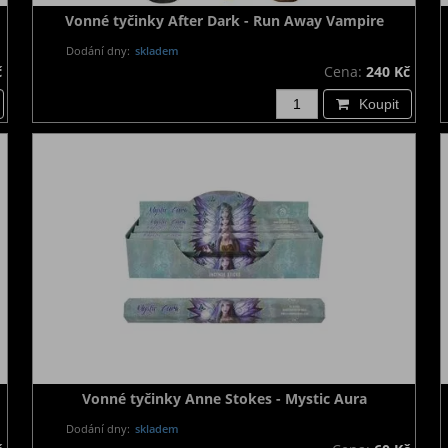
Vonné tyčinky After Dark - Run Away Vampire
Dodání dny:
skladem
č
Cena:
240 Kč
Koupit
Vonné tyčinky Anne Stokes - Mystic Aura
Dodání dny:
skladem