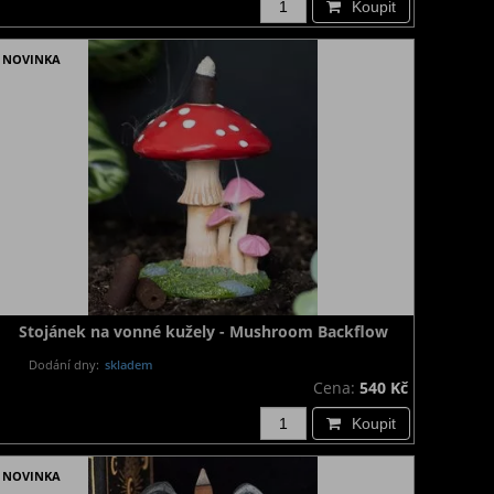
Koupit
NOVINKA
Stojánek na vonné kužely - Mushroom Backflow
Dodání dny:
skladem
Cena:
540 Kč
Koupit
NOVINKA