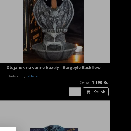
Stojánek na vonné kužely - Gargoyle Backflow
Dodání dny:
skladem
Cena:
1 190 Kč
Koupit