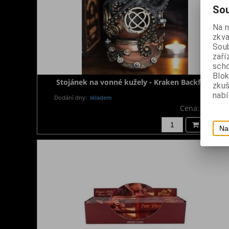
Sou
Na 
zkva
Soub
zaří
scho
Blok
Stojánek na vonné kužely - Kraken Backflow
zku
nabí
Dodání dny:
skladem
Cena:
1 490 K
Koupit
Na