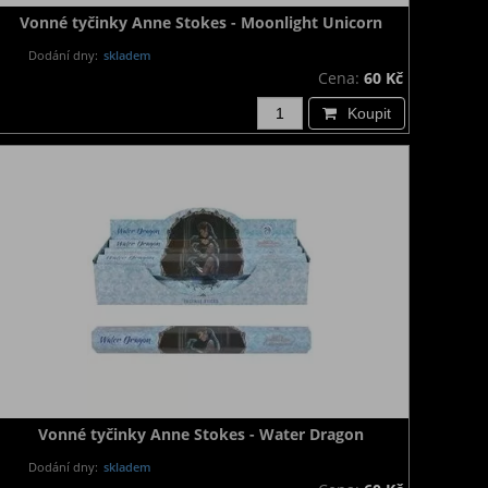
Vonné tyčinky Anne Stokes - Moonlight Unicorn
Dodání dny:
skladem
Cena:
60 Kč
Koupit
Vonné tyčinky Anne Stokes - Water Dragon
Dodání dny:
skladem