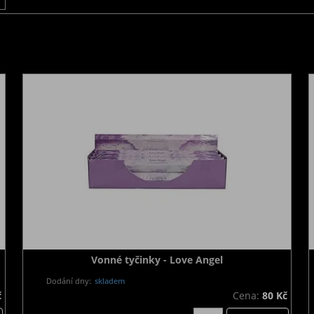
Vonné tyčinky - Love Angel
Dodání dny:
skladem
č
Cena:
80 Kč