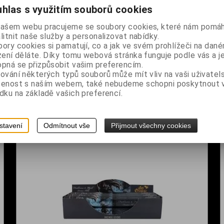
hlas s využitím souborů cookies
našem webu pracujeme se soubory cookies, které nám pomáh
litnit naše služby a personalizovat nabídky.
ory cookies si pamatují, co a jak ve svém prohlížeči na dan
zení děláte. Díky tomu webová stránka funguje podle vás a j
pná se přizpůsobit vašim preferencím.
ování některých typů souborů může mít vliv na vaši uživatel
Stojánek na vonné kužely - Baphomet Backflow
šenost s naším webem, také nebudeme schopni poskytnout
dku na základě vašich preferencí.
Dodání dny:
skladem
č
Cena:
1 590 Kč
Koupit
stavení
Odmítnout vše
Přijmout všechny cookies