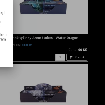
ají
ém
e
skou
Vonné tyčinky Anne Stokes - Water Dragon
 vám
Dodání dny:
skladem
Cena:
60 Kč
Koupit