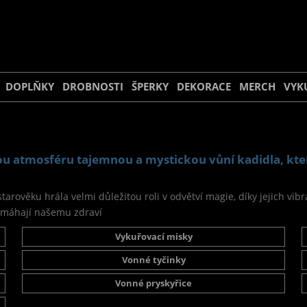
DOPLŇKY
DROBNOSTI
ŠPERKY
DEKORACE
MERCH
VYK
ou atmosféru tajemnou a mystickou vůní kadidla, kt
d starověku hrála velmi důležitou roli v odvětví magie, díky jejich 
pomáhají našemu zdraví
Vykuřovací misky
Vonné tyčinky
Vonné pryskyřice