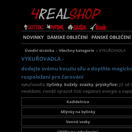
NOVINKY
DÁMSKÉ OBLEČENÍ
PÁNSKÉ OBLEČENÍ
Úvodní stránka
»
Všechny kategorie
»
VYKUŘOVADLA
VYKUŘOVADLA -
dodejte svému kouzlu sílu a doplňte magick
rozpoložení pro čarování
vykuřovadla (
tyčinky
,
kužely
,
svazky
,
pryskyřice
) již o
nevědomí, rovněž výrazně čistí negativní energie a na
Kadidelnice
Mlýnky na bylinky
Vonné vosky
Uhlíky na vykuřování