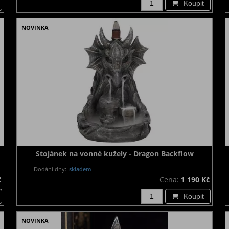
Koupit
NOVINKA
Stojánek na vonné kužely - Dragon Backflow
Dodání dny:
skladem
č
Cena:
1 190 Kč
Koupit
NOVINKA