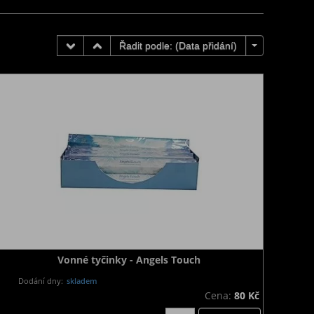
Řadit podle: (
Data přidání
)
Vonné tyčinky - Angels Touch
Dodání dny:
skladem
Cena:
80 Kč