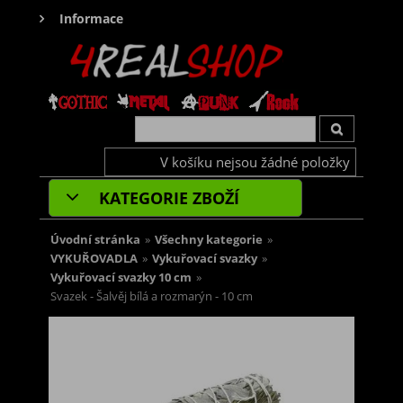
Informace
V košíku nejsou žádné položky
KATEGORIE ZBOŽÍ
Úvodní stránka
»
Všechny kategorie
»
VYKUŘOVADLA
»
Vykuřovací svazky
»
Vykuřovací svazky 10 cm
»
Svazek - Šalvěj bílá a rozmarýn - 10 cm