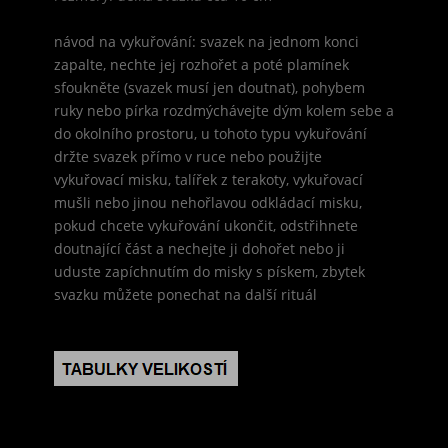
návod na vykuřování: svazek na jednom konci
zapalte, nechte jej rozhořet a poté plamínek
sfoukněte (svazek musí jen doutnat), pohybem
ruky nebo pírka rozdmýchávejte dým kolem sebe a
do okolního prostoru, u tohoto typu vykuřování
držte svazek přímo v ruce nebo použijte
vykuřovací misku, talířek z terakoty, vykuřovací
mušli nebo jinou nehořlavou odkládací misku,
pokud chcete vykuřování ukončit, odstřihnete
doutnající část a nechejte ji dohořet nebo ji
uduste zapíchnutím do misky s pískem, zbytek
svazku můžete ponechat na další rituál