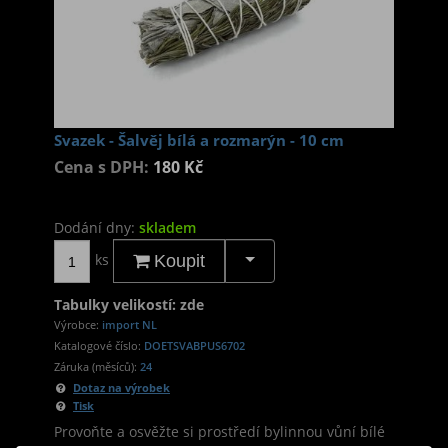
Svazek - Šalvěj bílá a rozmarýn - 10 cm
Cena s DPH:
180 Kč
Dodání dny:
skladem
ks
Koupit
Tabulky velikostí: zde
Výrobce:
import NL
Katalogové číslo:
DOETSVABPUS6702
Záruka (měsíců):
24
Dotaz na výrobek
Tisk
Provoňte a osvěžte si prostředí bylinnou vůní bílé