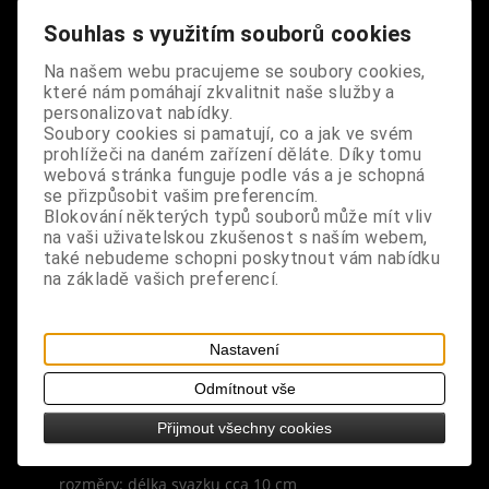
šalvěje. Navoďte si očistnou, uklidňující atmosféru
Souhlas s využitím souborů cookies
pro uvolnění, relaxaci a chvíle klidu.
Na našem webu pracujeme se soubory cookies,
složení: přírodní sušené listy a stonky, provázek
které nám pomáhají zkvalitnit naše služby a
personalizovat nabídky.
popis: bílá šalvěj je jednou z nejposvátnějších
Soubory cookies si pamatují, co a jak ve svém
prohlížeči na daném zařízení děláte. Díky tomu
bylin původem z jihozápadu Spojených států a
webová stránka funguje podle vás a je schopná
severozápadního Mexika, tradičně používaná pro
se přizpůsobit vašim preferencím.
očistné a ochranné rituály, používá se k potlačení
Blokování některých typů souborů může mít vliv
negativní energie, posílení energie pozitivní, pro
na vaši uživatelskou zkušenost s naším webem,
také nebudeme schopni poskytnout vám nabídku
uvolnění mysli, relaxaci a odpočinku, při
na základě vašich preferencí.
vykuřování velmi rychle očistí a vydezinfikuje
nejen prostory, atmosféru, předměty a osoby od
negativních vlivů, ale také čakry a emoce,
Nastavení
vykuřování bílou šalvějí osvěží vzduch a přináší
úlevu při nachlazení a rýmě
Odmítnout vše
Přijmout všechny cookies
vůně: kafrová, bylinná, kořeněná, intenzivní
rozměry: délka svazku cca 10 cm