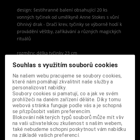
design: šestihranné balení obsahující 20 ks
vonných tyčinek od umělkyně Anne Stokes s vůní
Ohnivý drak - Dračí krev, tyčinky se výborně hodí k
provádění věštby, zaříkávání a různých magických
rituálů
rozměry: délka tyčinky 23 cm
Souhlas s využitím souborů cookies
Na našem webu pracujeme se soubory cookies,
které nám pomáhají zkvalitnit naše služby a
personalizovat nabídky.
S výrobkem se také prodává
Soubory cookies si pamatují, co a jak ve svém
prohlížeči na daném zařízení děláte. Díky tomu
webová stránka funguje podle vás a je schopná
se přizpůsobit vašim preferencím.
Blokování některých typů souborů může mít vliv
na vaši uživatelskou zkušenost s naším webem,
také nebudeme schopni poskytnout vám nabídku
na základě vašich preferencí.