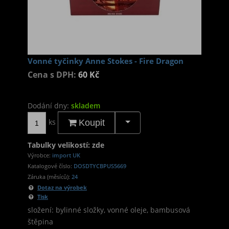
Vonné tyčinky Anne Stokes - Fire Dragon
Cena s DPH:
60 Kč
Dodání dny:
skladem
ks
Koupit
Tabulky velikostí: zde
Výrobce:
import UK
Katalogové číslo:
DOSDTYCBPUS5669
Záruka (měsíců):
24
Dotaz na výrobek
Tisk
složení: bylinné složky, vonné oleje, bambusová
štěpina