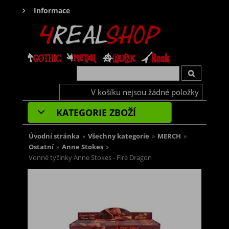
Informace
V košíku nejsou žádné položky
KATEGORIE ZBOŽÍ
Úvodní stránka
»
Všechny kategorie
»
MERCH
»
Ostatní
»
Anne Stokes
»
Vonné tyčinky Anne Stokes - Fire Dragon