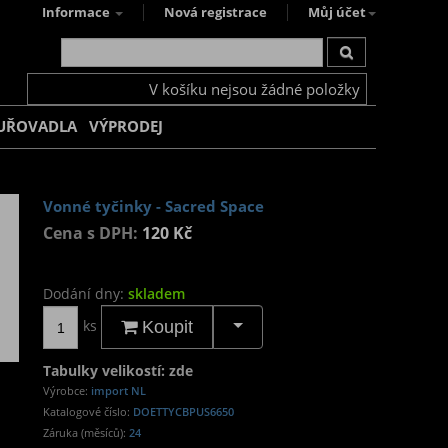
Informace
Nová registrace
Můj účet
V košíku nejsou žádné položky
UŘOVADLA
VÝPRODEJ
Vonné tyčinky - Sacred Space
Cena s DPH:
120 Kč
Dodání dny:
skladem
ks
Koupit
Tabulky velikostí: zde
Výrobce:
import NL
Katalogové číslo:
DOETTYCBPUS6650
Záruka (měsíců):
24