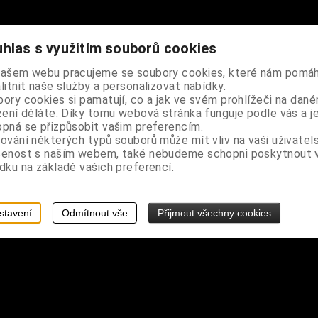
olejů, bambusová tyčinka
hlas s využitím souborů cookies
ndických vonných tyčinek masala s magickou vůní posvátného vesmír
našem webu pracujeme se soubory cookies, které nám pomáh
y je přibližně 30-40 minut
litnit naše služby a personalizovat nabídky.
ory cookies si pamatují, co a jak ve svém prohlížeči na dan
zení děláte. Díky tomu webová stránka funguje podle vás a j
mírnými vonnými tyčinkami, které mají povznášející a osvěžující aro
pná se přizpůsobit vašim preferencím.
ěžného životního cyklu. Tyto vonné tyčinky doporučujeme pálit v k
ování některých typů souborů může mít vliv na vaši uživatel
šenost s naším webem, také nebudeme schopni poskytnout
dku na základě vašich preferencí.
stavení
Odmítnout vše
Přijmout všechny cookies