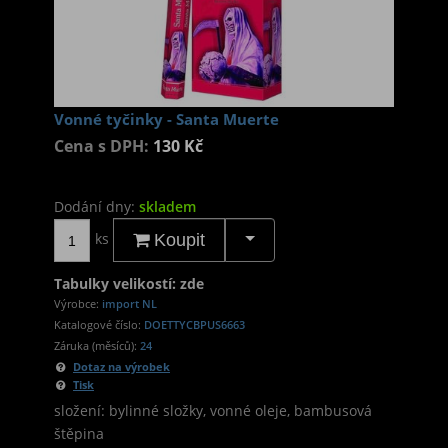
Vonné tyčinky - Santa Muerte
Cena s DPH:
130 Kč
Dodání dny:
skladem
ks
Koupit
Tabulky velikostí: zde
Výrobce:
import NL
Katalogové číslo:
DOETTYCBPUS6663
Záruka (měsíců):
24
Dotaz na výrobek
Tisk
složení: bylinné složky, vonné oleje, bambusová
štěpina