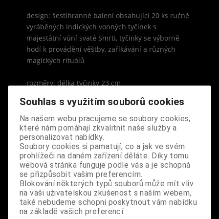
design: šestihranné balení obsahující 20 ks ručně
vyráběných indických vonných tyčinek s
majestátní vůní svaté Smrti, tyčinky se výborně
hodí k provádění věštby, zaříkávání a různých
magických rituálů
rozměry: délka tyčinky 23 cm
Souhlas s využitím souborů cookies
Na našem webu pracujeme se soubory cookies,
které nám pomáhají zkvalitnit naše služby a
personalizovat nabídky.
S výrobkem se také prodává
Soubory cookies si pamatují, co a jak ve svém
prohlížeči na daném zařízení děláte. Díky tomu
webová stránka funguje podle vás a je schopná
se přizpůsobit vašim preferencím.
Blokování některých typů souborů může mít vliv
na vaši uživatelskou zkušenost s naším webem,
také nebudeme schopni poskytnout vám nabídku
na základě vašich preferencí.