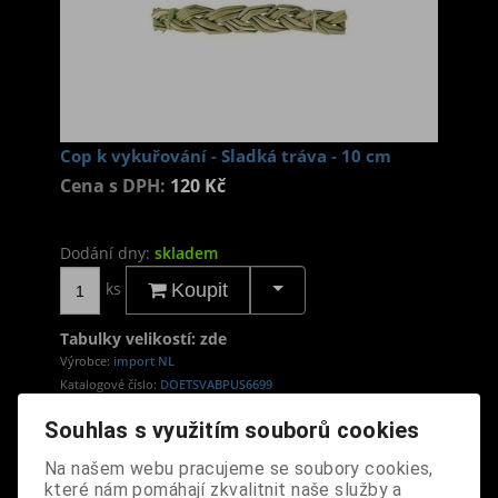
Cop k vykuřování - Sladká tráva - 10 cm
Cena s DPH:
120 Kč
Dodání dny:
skladem
ks
Koupit
Tabulky velikostí: zde
Výrobce:
import NL
Katalogové číslo:
DOETSVABPUS6699
Záruka (měsíců):
24
Souhlas s využitím souborů cookies
Dotaz na výrobek
Tisk
Na našem webu pracujeme se soubory cookies,
Dopřejte si chvíle odpočinku a relaxace se sladkou,
které nám pomáhají zkvalitnit naše služby a