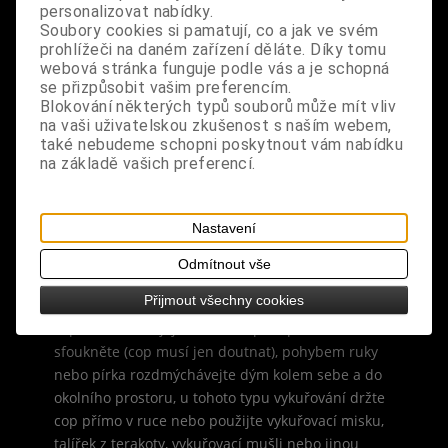
vanilkovou vůní prérijní trávy. Naplňte svůj domov
personalizovat nabídky.
pozitivní energií prostřednictvím krásné, jemné
Soubory cookies si pamatují, co a jak ve svém
prohlížeči na daném zařízení děláte. Díky tomu
vůně.
webová stránka funguje podle vás a je schopná
se přizpůsobit vašim preferencím.
složení: přírodní sušená tráva, provázek
Blokování některých typů souborů může mít vliv
na vaši uživatelskou zkušenost s naším webem,
také nebudeme schopni poskytnout vám nabídku
popis: sladká tráva je tráva rostoucí v prérijních
na základě vašich preferencí.
oblastech USA a Kanady
vůně: sladká, lehce vanilková
Nastavení
rozměry: délka copu cca 10 cm
Odmítnout vše
Přijmout všechny cookies
návod na vykuřování: cop na jednom konci
zapalte, nechte jej rozhořet a poté plamínek
sfoukněte (cop musí jen doutnat), pohybem ruky
nebo pírka rozdmýchávejte dým kolem sebe a do
okolního prostoru, u tohoto typu vykuřování držte
cop přímo v ruce nebo použijte vykuřovací misku,
talířek z terakoty, vykuřovací mušli nebo jinou