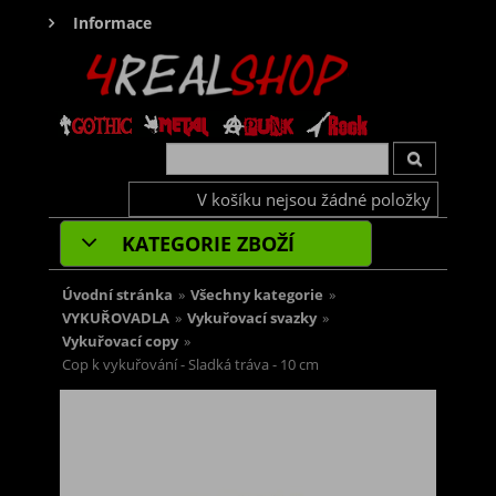
Informace
V košíku nejsou žádné položky
KATEGORIE ZBOŽÍ
Úvodní stránka
»
Všechny kategorie
»
VYKUŘOVADLA
»
Vykuřovací svazky
»
Vykuřovací copy
»
Cop k vykuřování - Sladká tráva - 10 cm