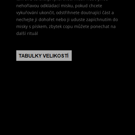
nehořlavou odkládací misku, pokud chcete
vykuřování ukončit, odstřihnete doutnající část a
nechejte ji dohořet nebo ji uduste zapíchnutím do
misky s pískem, zbytek copu můžete ponechat na
další rituál