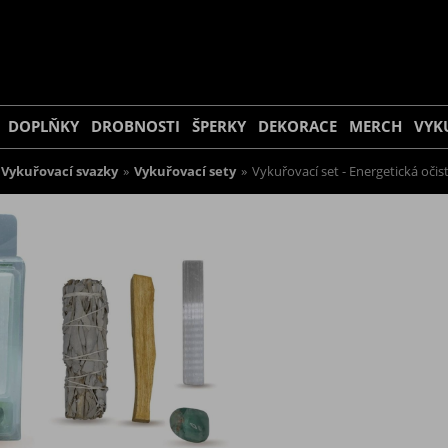
DOPLŇKY
DROBNOSTI
ŠPERKY
DEKORACE
MERCH
VYK
Vykuřovací svazky
»
Vykuřovací sety
»
Vykuřovací set - Energetická očis