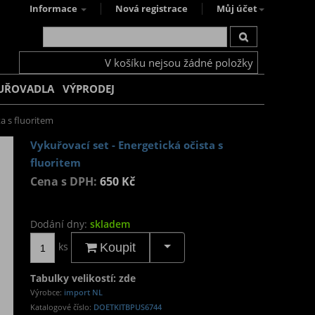
Informace
Nová registrace
Můj účet
V košíku nejsou žádné položky
UŘOVADLA
VÝPRODEJ
ta s fluoritem
Vykuřovací set - Energetická očista s
fluoritem
Cena s DPH:
650 Kč
Dodání dny:
skladem
ks
Koupit
Tabulky velikostí: zde
Výrobce:
import NL
Katalogové číslo:
DOETKITBPUS6744