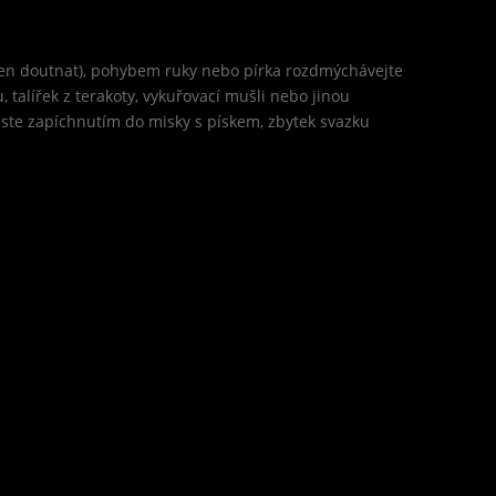
 jen doutnat), pohybem ruky nebo pírka rozdmýchávejte
talířek z terakoty, vykuřovací mušli nebo jinou
duste zapíchnutím do misky s pískem, zbytek svazku