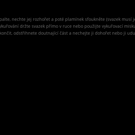
palte, nechte jej rozhořet a poté plamínek sfoukněte (svazek musí
kuřování držte svazek přímo v ruce nebo použijte vykuřovací misku, 
nčit, odstřihnete doutnající část a nechejte ji dohořet nebo ji u