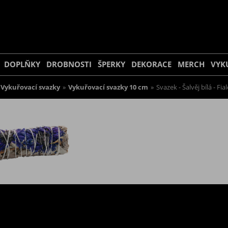
DOPLŇKY
DROBNOSTI
ŠPERKY
DEKORACE
MERCH
VYK
Vykuřovací svazky
»
Vykuřovací svazky 10 cm
»
Svazek - Šalvěj bílá - F