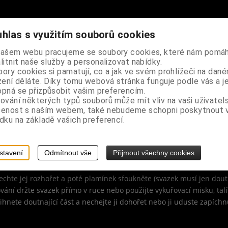
hlas s využitím souborů cookies
tivní energie a přilákali dobré, doplnili životní sílu, prohloubili s
našem webu pracujeme se soubory cookies, které nám pomáh
litnit naše služby a personalizovat nabídky.
ory cookies si pamatují, co a jak ve svém prohlížeči na dan
zení děláte. Díky tomu webová stránka funguje podle vás a j
ůvodem z jihozápadu Spojených států a severozápadního Mexika, tra
pná se přizpůsobit vašim preferencím.
vní, pro uvolnění mysli, relaxaci a odpočinku, při vykuřování velmi r
ování některých typů souborů může mít vliv na vaši uživatel
emoce, vykuřování bílou šalvějí osvěží vzduch a přináší úlevu při n
šenost s naším webem, také nebudeme schopni poskytnout
dku na základě vašich preferencí.
stavení
Odmítnout vše
Přijmout všechny cookies
nechte jej rozhořet a poté plamínek sfoukněte (svazek musí jen do
vání držte svazek přímo v ruce nebo použijte vykuřovací misku, talí
řihnete doutnající část a nechejte ji dohořet nebo ji uduste zapíc