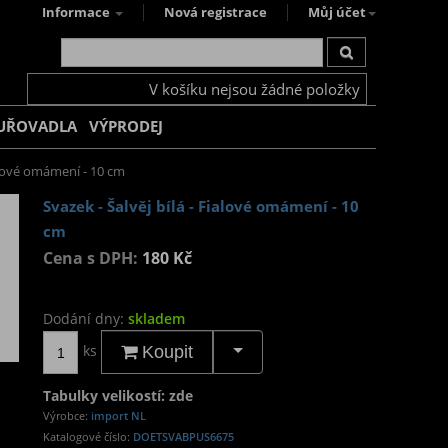
Informace
Nová registrace
Můj účet
V košíku nejsou žádné položky
UŘOVADLA
VÝPRODEJ
ialové omámení - 10 cm
Svazek - Šalvěj bílá - Fialové omámení - 10
cm
Cena s DPH:
180 Kč
Dodání dny:
skladem
ks
Koupit
Tabulky velikostí: zde
Výrobce:
import NL
Katalogové číslo:
DOETSVABPUS6675