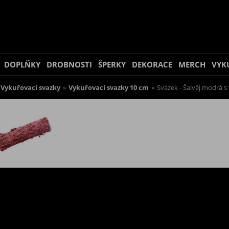
DOPLŇKY
DROBNOSTI
ŠPERKY
DEKORACE
MERCH
VYK
Vykuřovací svazky
»
Vykuřovací svazky 10 cm
»
Svazek - Šalvěj modrá s 