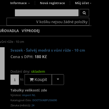
Informace
Nová registrace
Můj účet
V košíku nejsou žádné položky
UŘOVADLA
VÝPRODEJ
vůní růže - 10 cm
Svazek - Šalvěj modrá s vůní růže - 10 cm
Cena s DPH:
180 Kč
Dodání dny:
skladem
ks
Koupit
Tabulky velikostí: zde
Výrobce:
import NL
Katalogové číslo:
DOETSVABPUS6690
Záruka (měsíců):
24