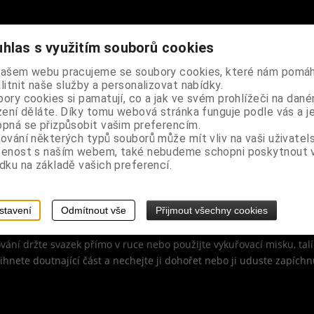
uvolnění mysli, relaxaci a odpočinku.
hlas s využitím souborů cookies
oleje, potravinářská barva, provázek
našem webu pracujeme se soubory cookies, které nám pomáh
litnit naše služby a personalizovat nabídky.
ory cookies si pamatují, co a jak ve svém prohlížeči na dan
z oblasti hory Mount Shasta v severní Kalifornii, o této šalvěji se 
zení děláte. Díky tomu webová stránka funguje podle vás a j
 a očisty mysli, hora Mount Shasta je považována za jednu ze sedmi 
pná se přizpůsobit vašim preferencím.
asta šalvěje velmi zvláštní a odlišné od ostatních šalvějových svazk
ování některých typů souborů může mít vliv na vaši uživatel
šenost s naším webem, také nebudeme schopni poskytnout
dku na základě vašich preferencí.
stavení
Odmítnout vše
Přijmout všechny cookies
nechte jej rozhořet a poté plamínek sfoukněte (svazek musí jen do
vání držte svazek přímo v ruce nebo použijte vykuřovací misku, talí
řihnete doutnající část a nechejte ji dohořet nebo ji uduste zapíc