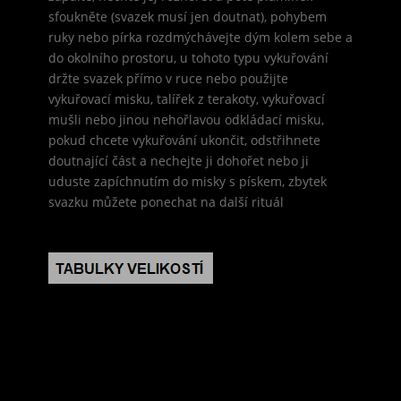
sfoukněte (svazek musí jen doutnat), pohybem
ruky nebo pírka rozdmýchávejte dým kolem sebe a
do okolního prostoru, u tohoto typu vykuřování
držte svazek přímo v ruce nebo použijte
vykuřovací misku, talířek z terakoty, vykuřovací
mušli nebo jinou nehořlavou odkládací misku,
pokud chcete vykuřování ukončit, odstřihnete
doutnající část a nechejte ji dohořet nebo ji
uduste zapíchnutím do misky s pískem, zbytek
svazku můžete ponechat na další rituál