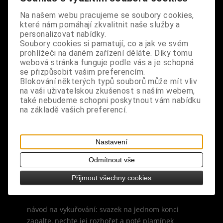
svou auru a odstranit nánosy negativních vibrací.
Na našem webu pracujeme se soubory cookies,
které nám pomáhají zkvalitnit naše služby a
složení: přírodní sušená nať, listy a stonky,
personalizovat nabídky.
provázek
Soubory cookies si pamatují, co a jak ve svém
prohlížeči na daném zařízení děláte. Díky tomu
popis: šalvěj je tradičně používaná pro očistné a
webová stránka funguje podle vás a je schopná
se přizpůsobit vašim preferencím.
ochranné rituály, používá se k potlačení negativní
Blokování některých typů souborů může mít vliv
energie, posílení energie pozitivní, pro uvolnění
na vaši uživatelskou zkušenost s naším webem,
mysli, relaxaci a odpočinku, při vykuřování velmi
také nebudeme schopni poskytnout vám nabídku
rychle očistí a vydezinfikuje nejen prostory,
na základě vašich preferencí.
atmosféru, předměty a osoby od negativních vlivů,
ale také čakry a emoce, svazek je doplněn o
sušené listy wayusy, balení obsahuje 1 svazek
Nastavení
Odmítnout vše
vůně: bylinná, kořeněná, silná, intenzivní
Přijmout všechny cookies
rozměry: délka svazku cca 10 cm
návod na vykuřování: svazek na jednom konci
zapalte, nechte jej rozhořet a poté plamínek