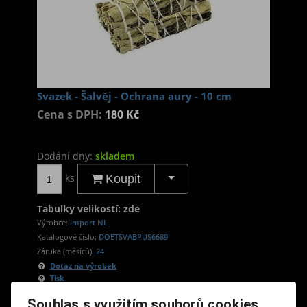
Svazek - Šalvěj - Ochrana aury - 10 cm
Cena s DPH:
180 Kč
Dodání dny:
skladem
ks
Koupit
Tabulky velikostí: zde
Výrobce:
import NL
Katalogové číslo:
DOETSVABPUS6689
Záruka (měsíců):
24
Dotaz na výrobek
Tisk
Zapalujte tento svazek, pokud chcete pročistit
Souhlas s využitím souborů cookies