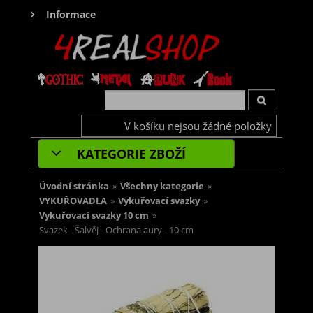
Informace
V košíku nejsou žádné položky
KATEGORIE ZBOŽÍ
Úvodní stránka
»
Všechny kategorie
»
VYKUŘOVADLA
»
Vykuřovací svazky
»
Vykuřovací svazky 10 cm
»
Svazek - Šalvěj - Ochrana aury - 10 cm