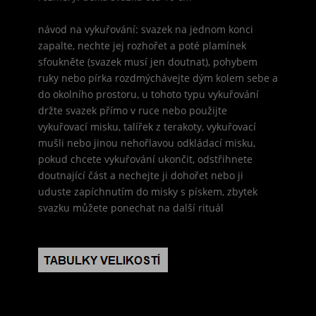
návod na vykuřování: svazek na jednom konci
zapalte, nechte jej rozhořet a poté plamínek
sfoukněte (svazek musí jen doutnat), pohybem
ruky nebo pírka rozdmýchávejte dým kolem sebe a
do okolního prostoru, u tohoto typu vykuřování
držte svazek přímo v ruce nebo použijte
vykuřovací misku, talířek z terakoty, vykuřovací
mušli nebo jinou nehořlavou odkládací misku,
pokud chcete vykuřování ukončit, odstřihnete
doutnající část a nechejte ji dohořet nebo ji
uduste zapíchnutím do misky s pískem, zbytek
svazku můžete ponechat na další rituál