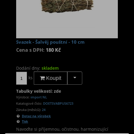
Svazek - Šalvěj pouštní - 10 cm
Cena s DPH:
180 Kč
Dodání dny:
skladem
ks
Koupit
Tabulky velikostí: zde
Výrobce:
import NL
Katalogové číslo:
DOETSVABPUS6723
Záruka (měsíců):
24
Dotaz na výrobek
Tisk
Navoďte si příjemnou, očistnou, harmonizující