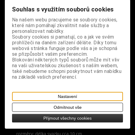
atmosféru pro uvolnění, relaxaci, spokojenost a
Souhlas s využitím souborů cookies
vnitřní klid.
Na našem webu pracujeme se soubory cookies,
složení: přírodní sušené větvičky, provázek
které nám pomáhají zkvalitnit naše služby a
personalizovat nabídky.
popis: šalvěj pouštní je původem ze západního
Soubory cookies si pamatují, co a jak ve svém
prohlížeči na daném zařízení děláte. Díky tomu
okraje pouště Colorado, je známá a široce
webová stránka funguje podle vás a je schopná
požívaná mezi domorodými obyvateli Střední
se přizpůsobit vašim preferencím.
Ameriky, je součástí očistných obřadů, kdy tato
Blokování některých typů souborů může mít vliv
kořeněná rostlina doutná a uvolňuje svůj svatý
na vaši uživatelskou zkušenost s naším webem,
také nebudeme schopni poskytnout vám nabídku
kouř, stimuluje získávání vizí a vyhání negativní
na základě vašich preferencí.
energii i špatné entity, vykuřování pouštní šalvěje
je očistná metoda, která také mění váš stav
vědomí, pouštní šalvěj je široce používaný
Nastavení
produkt, pokud jde o úsvit a požehnání nových
fází
Odmítnout vše
Přijmout všechny cookies
vůně: dřevitá, bylinná, intenzivní, aromatická
rozměry: délka svazku cca 10 cm