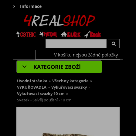
Informace
V košíku nejsou žádné položky
KATEGORIE ZBOŽÍ
Úvodní stránka
»
Všechny kategorie
»
VYKUŘOVADLA
»
Vykuřovací svazky
»
Vykuřovací svazky 10 cm
»
Svazek - Šalvěj pouštní - 10 cm