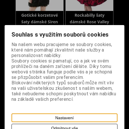
Gotické korzetové
Rockabilly šaty
šaty dámské Siren
dámské Rose Valley
Souhlas s využitím souborů cookies
Dodání dny:
skladem
Dodání dny:
skladem
Velikost:
M
Velikost:
S
Na našem webu pracujeme se soubory cookies,
které nám pomáhají zkvalitnit naše služby a
Cena:
990 Kč
Cena:
1 490 Kč
personalizovat nabídky.
Koupit
Koupit
Soubory cookies si pamatují, co a jak ve svém
prohlížeči na daném zařízení děláte. Díky tomu
webová stránka funguje podle vás a je schopná
se přizpůsobit vašim preferencím.
Blokování některých typů souborů může mít vliv
na vaši uživatelskou zkušenost s naším webem,
také nebudeme schopni poskytnout vám nabídku
na základě vašich preferencí.
Nastavení
Odmítnout vše