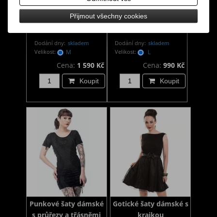
Rockabilly šaty
Gotické šaty dámské
Přijmout všechny cookies
dámské krajkové Ellie
černé Mandy
Dodání dny:
skladem
Dodání dny:
skladem
Velikost:
M
Velikost:
L
Cena:
1 590 Kč
Cena:
990 Kč
Koupit
Koupit
Punkové šaty dámské
Gotické šaty dámské s
s průřezy a třásněmi
krajkou