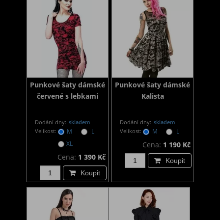
Punkové šaty dámské
Punkové šaty dámské
červené s lebkami
Kalista
Dodání dny:
skladem
Dodání dny:
skladem
Velikost:
M
L
Velikost:
M
L
XL
Cena:
1 190 Kč
Cena:
1 390 Kč
Koupit
Koupit