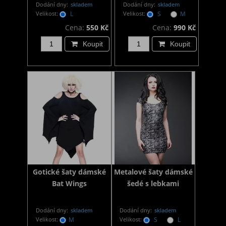
Dodání dny:
skladem
Dodání dny:
skladem
Velikost:
L
Velikost:
S
M
Cena:
550 Kč
Cena:
990 Kč
Koupit
Koupit
Gotické šaty dámské
Metalové šaty dámské
Bat Wings
šedé s lebkami
Dodání dny:
skladem
Dodání dny:
skladem
Velikost:
M
Velikost:
S
L