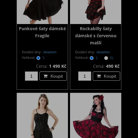
Punkové šaty dámské
Rockabilly šaty
Fragile
dámské s červenou
mašlí
Dodání dny:
skladem
Dodání dny:
skladem
Velikost:
S
Velikost:
L
XL
Cena:
1 490 Kč
Cena:
490 Kč
Koupit
Koupit