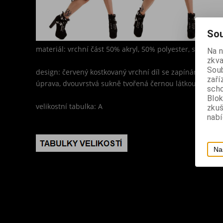
Sou
materiál: vrchní část 50% akryl, 50% polyester, spodní 
Na 
zkva
Soub
design: červený kostkovaný vrchní díl se zapínáním na z
zaří
úprava, dvouvrstvá sukně tvořená černou látkou a krajko
scho
Blok
velikostní tabulka: A
zku
nabí
Na