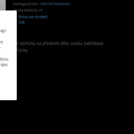
Katalogové číslo:
OBECSATKRDA4383
Záruka (měsíců):
24
Dotaz na výrobek
Tisk
ají
ém
 korzetové výztuhy na předním díle, vzadu žabičková
e
ahovací šňůrky
skou
 vám