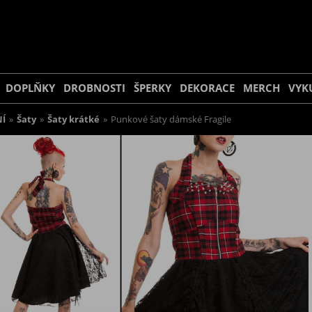
DOPLŇKY
DROBNOSTI
ŠPERKY
DEKORACE
MERCH
VYK
Í
»
Šaty
»
Šaty krátké
»
Punkové šaty dámské Fragile