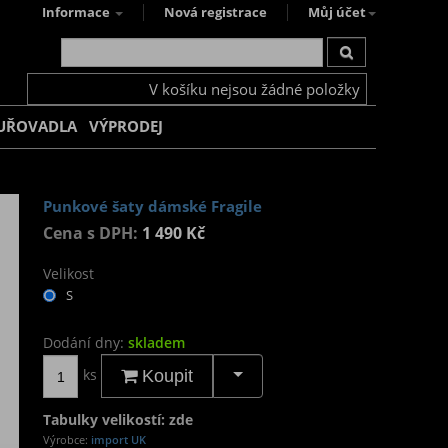
Informace
Nová registrace
Můj účet
V košíku nejsou žádné položky
UŘOVADLA
VÝPRODEJ
Punkové šaty dámské Fragile
Cena s DPH:
1 490 Kč
Velikost
S
Dodání dny:
skladem
ks
Koupit
Tabulky velikostí: zde
Výrobce:
import UK