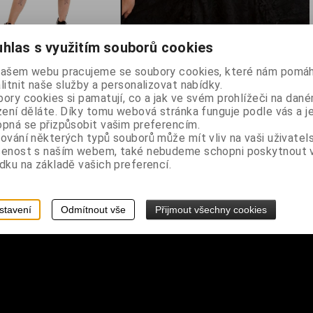
hlas s využitím souborů cookies
část 50% bavlna, 50% polyester
našem webu pracujeme se soubory cookies, které nám pomáh
litnit naše služby a personalizovat nabídky.
ory cookies si pamatují, co a jak ve svém prohlížeči na dan
ip a zavazováním za krkem zdoben hroty stříbrné barvy, dvě svislé
zení děláte. Díky tomu webová stránka funguje podle vás a j
u s květinovým vzorem, po straně zapínání na zip, na sukni dvě st
pná se přizpůsobit vašim preferencím.
ování některých typů souborů může mít vliv na vaši uživatel
šenost s naším webem, také nebudeme schopni poskytnout
dku na základě vašich preferencí.
stavení
Odmítnout vše
Přijmout všechny cookies