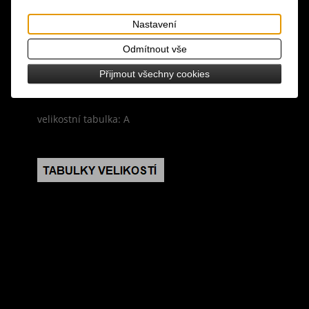
materiál: 88% nylon, 12% spandex
Nastavení
design: vrchní vrstva černá krajka s květinovým
Odmítnout vše
vzorem, spodní vrstva černá látka, 1/2 rukávy,
vzadu zapínání na skrytý zip, součástí šatů je i
Přijmout všechny cookies
pásek
velikostní tabulka: A