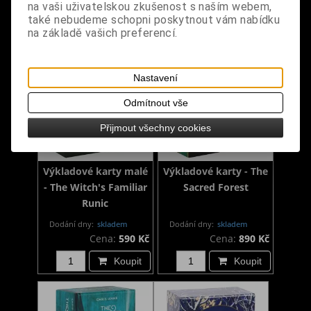
na vaši uživatelskou zkušenost s naším webem,
Koupit
Koupit
také nebudeme schopni poskytnout vám nabídku
na základě vašich preferencí.
Nastavení
Odmítnout vše
Přijmout všechny cookies
Výkladové karty malé
Výkladové karty - The
- The Witch's Familiar
Sacred Forest
Runic
Dodání dny:
skladem
Dodání dny:
skladem
Cena:
590 Kč
Cena:
890 Kč
Koupit
Koupit