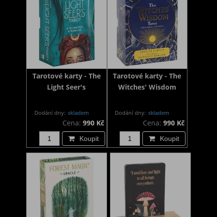
Tarotové karty - The
Tarotové karty - The
Light Seer's
Witches' Wisdom
Dodání dny:
skladem
Dodání dny:
skladem
Cena:
990 Kč
Cena:
990 Kč
Koupit
Koupit