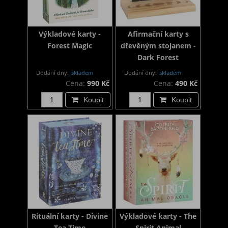
Výkladové karty -
Afirmační karty s
Forest Magic
dřevěným stojanem -
Dark Forest
Dodání dny:
skladem
Dodání dny:
skladem
Cena:
990 Kč
Cena:
490 Kč
Koupit
Koupit
Rituální karty - Divine
Výkladové karty - The
Tea Time
Spirit Animal